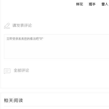
鲜花
握手
雷人
干燥症患者口干眼燥熬多年，一个周期缓过
全面
来？老中医：一张辨证方对症，身体找回津液
与观
讯
请发表评论
网
全部评论
相关阅读