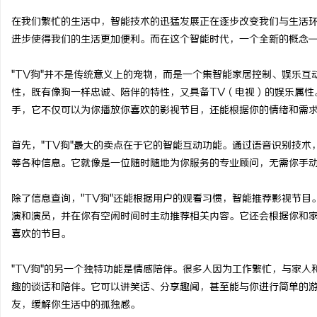
在我们繁忙的生活中，智能技术的迅猛发展正在逐步改变我们与生活
进步使得我们的生活更加便利。而在这个智能时代，一个全新的概念—
"TV狗"并不是传统意义上的宠物，而是一个集智能家居控制、娱乐
县
性，既有像狗一样忠诚、陪伴的特性，又具备TV（电视）的娱乐属性
手，它不仅可以为你播放你喜欢的影视节目，还能根据你的情绪和需
首先，"TV狗"最大的卖点在于它的智能互动功能。通过语音识别技术
等各种信息。它就像是一位随时随地为你服务的专业顾问，无需你手
除了信息查询，"TV狗"还能根据用户的观看习惯，智能推荐影视节目
演和演员，并在你有空闲时间时主动推荐相关内容。它还会根据你和
资
喜欢的节目。
"TV狗"的另一个独特功能是情感陪伴。很多人因为工作繁忙，与家人
趣的谈话和陪伴。它可以讲笑话、分享趣闻，甚至能与你进行简单的
友，缓解你生活中的孤独感。