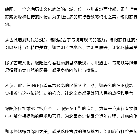
绵阳，一个充满历史文化底蕴的古城，位于四川盆地西北部，素有“
旅游资源和独特的风情。为了让更多的旅行者领略绵阳之美，绵阳旅
验。
县
从古城墙到现代CBD，绵阳融合了传统与现代的魅力。绵阳旅行社的
可以品味当地特色美食，如绵阳特色小吃、绵阳豆腐等，让您尽情享
除了古城文化，绵阳还有着壮丽的自然景观，如峨眉山、青龙峡等风
尽情领略大自然的风采，感受身心的放松与愉悦。
不仅如此，绵阳还有着丰富多彩的民俗文化活动，如著名的绵阳秧歌
安排参与这些传统活动的机会，让您亲身感受绵阳人民的热情和勇气
资
绵阳旅行社秉承“客户至上，服务至上”的宗旨，为每一位旅行者提
行社都会根据您的需求和喜好，为您量身定制最合适的行程，让您的
如果您想探寻绵阳之美，感受这座古城的独特魅力，绵阳旅行社将是