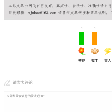
揭秘！专业充电桩项目软
哪些行业秘诀？
讯
1
1
鲜花
握手
雷人
网
请发表评论