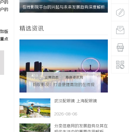
户的
的创新平
在线影院平台的兴起与未来发展趋势深度解析
武汉配眼镜
户的
精选资讯
如版
重点
业界动态
|
寿县资讯网
蚂蚁影视：打造便捷高效的在线视
频观影新体验
武汉配眼镜 上海配眼镜
2026-08-06
分类信息网的发展趋势及其在