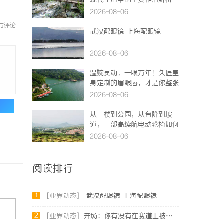
现代生活中的重要作用解析
2026-08-06
与评论
武汉配眼镜 上海配眼镜
2026-08-06
温婉灵动，一眼万年！久匠量
身定制的眉眼唇，才是你整张
脸的点睛之笔！淡颜系女生的
2026-08-06
气质加分项
论
从三楼到公园，从台阶到坡
道，一部高续航电动轮椅如何
改变生活
2026-08-06
阅读排行
1
[业界动态]
武汉配眼镜 上海配眼镜
2
[业界动态]
开场：你有没有在赛道上被耳机“坑”过？