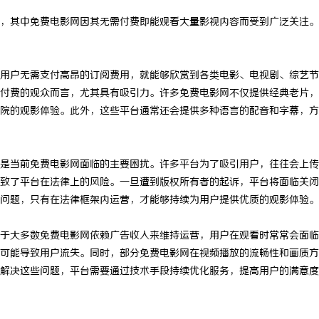
，其中免费电影网因其无需付费即能观看大量影视内容而受到广泛关注。
用户无需支付高昂的订阅费用，就能够欣赏到各类电影、电视剧、综艺节
付费的观众而言，尤其具有吸引力。许多免费电影网不仅提供经典老片，
院的观影体验。此外，这些平台通常还会提供多种语言的配音和字幕，方
是当前免费电影网面临的主要困扰。许多平台为了吸引用户，往往会上传
致了平台在法律上的风险。一旦遭到版权所有者的起诉，平台将面临关闭
问题，只有在法律框架内运营，才能够持续为用户提供优质的观影体验。
于大多数免费电影网依赖广告收入来维持运营，用户在观看时常常会面临
可能导致用户流失。同时，部分免费电影网在视频播放的流畅性和画质方
解决这些问题，平台需要通过技术手段持续优化服务，提高用户的满意度