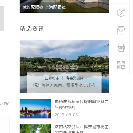
”过？
武汉配眼镜 上海配眼镜
武汉配眼镜
精选资讯
业界动态
|
寿县资讯网
精准监控无死角，紧凑型本安球机
赋能安全管理
揭秘成都私家侦探的职业魅力
与评论
与现实挑战
2026-08-05
济南私家侦探：揭开城市秘密