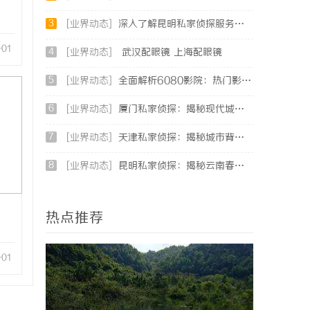
3
[业界动态]
深入了解昆明私家侦探服务的重要性与选择指南
-01
4
[业界动态]
武汉配眼镜 上海配眼镜
5
[业界动态]
全面解析6080影院：热门影视资源一站式观看体验
6
[业界动态]
厦门私家侦探：揭秘现代城市的隐秘守护者
7
[业界动态]
天津私家侦探：揭秘城市背后的隐秘守护者
8
[业界动态]
昆明私家侦探：揭秘云南春城中的隐秘调查力量
热点推荐
-01