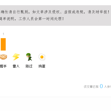
 上海配眼镜
开场：你有没有在赛道上被耳机“坑
1
握手
雷人
路过
鸡蛋
0
该文章已有
人参