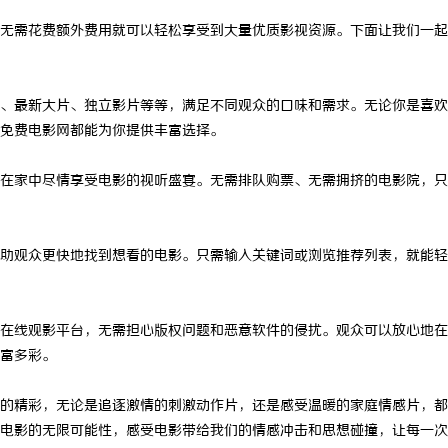
无需花费额外费用就可以轻松享受到大量优质影视资源。下面让我们一起
、最新大片、独立影片等等，满足不同观众的口味和需求。无论你是喜欢
免费电影网都能为你提供丰富选择。
在家中尽情享受电影的视听盛宴。无需排队购票、无需拥挤的电影院，只
助观众更快地找到想看的电影。只需输入关键词或浏览推荐列表，就能轻
在线观影平台，无需担心版权问题和恶意软件的侵扰。观众可以放心地在
富多彩。
的精彩，无论是追逐激情的刺激动作片，还是感受温暖的家庭情感片，都
电影的无限可能性，感受电影带给我们的情感冲击和思想碰撞，让每一次