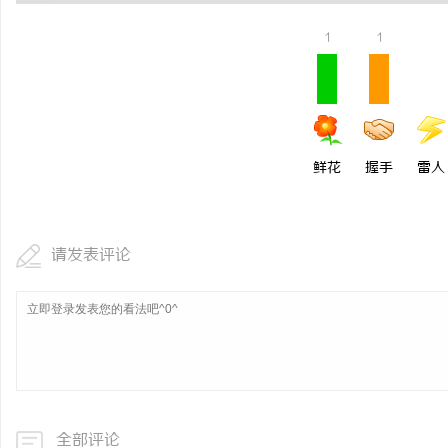
揭秘！专业充电桩项目软
1
1
哪些行业秘诀？
讯
鲜花
握手
雷人
请发表评论
网
全部评论