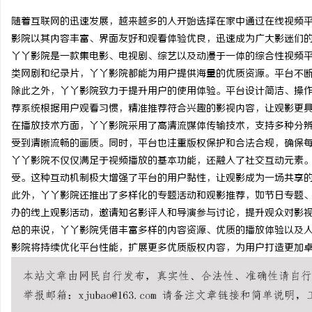
随着互联网的迅速发展，越来越多的人开始选择在家中通过在线视频
影院以其内容丰富、界面友好和观看体验优良，迅速成为广大影迷们
丫丫影院是一款集电影、电视剧、综艺以及动漫于一体的综合性视频
类网剧和纪录片，丫丫影院都能为用户提供海量的优质资源。平台不
县
除此之外，丫丫影院致力于提升用户的使用体验。平台设计简洁、操
荐系统根据用户观看习惯，精准推荐符合兴趣的影视内容，让观影更
在播放技术方面，丫丫影院采用了高清流媒体传输技术，支持多种分
受到清晰流畅的画质。同时，平台也注重版权保护和合法合规，确保
丫丫影院不仅仅满足于视频播放的基本功能，还融入了社交互动元素
受。这种互动机制极大增强了平台的用户黏性，让观影成为一场共享
此外，丫丫影院还推出了多样化的专题活动和观影推荐，如节日专题
办的线上观影活动，邀请知名影评人和导演参与讨论，提升观众对影
资
总的来说，丫丫影院凭借丰富多样的内容资源、优质的播放体验以及
影院将持续优化平台性能，扩展更多优质版权内容，为用户打造更加