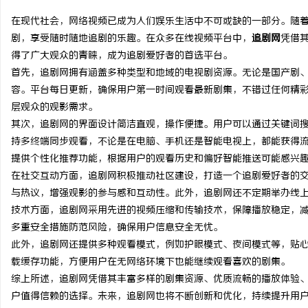
在现代社会，网络视频已成为人们娱乐生活中不可或缺的一部分。随
剧，享受随时随地追剧的乐趣。在众多在线视频平台中，
追剧网
凭借
得了广大观众的青睐，成为追剧爱好者的首选平台。
首先，追剧网拥有涵盖多种类型和地域的电视剧资源。无论是国产剧
县
容。平台每日更新，确保用户第一时间观看最新剧集，不错过任何精
层观众的观影需求。
其次，追剧网的界面设计简洁直观，操作便捷。用户可以通过关键词
持多终端同步观看，不论是在电脑、手机还是智能电视上，都能获得
提供个性化推荐功能，根据用户的观看历史和偏好智能推送可能感兴
在社交互动方面，追剧网积极推动社区建设，打造一个追剧爱好者的
与热议，增强观影的参与感和互动性。此外，追剧网还不定期举办线
技术方面，追剧网采用先进的视频压缩和传输技术，保障播放稳定，
资
多重安全措施防范风险，确保用户信息安全无忧。
此外，追剧网还提供多种观看模式，例如护眼模式、夜间模式等，贴
载缓存功能，方便用户在无网络环境下也能继续观看喜欢的剧集。
综上所述，追剧网凭借其丰富多样的剧集资源、优质流畅的播放体验
户值得信赖的选择。未来，追剧网也将不断创新和优化，持续提升用