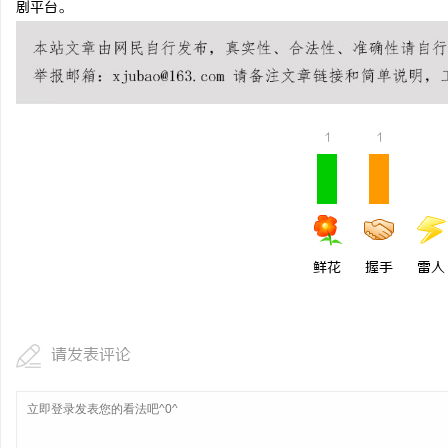
剧平台。
揭秘！专业充电桩项目软
哪些行业秘诀？
讯
1
1
鲜花
握手
雷人
网
请发表评论