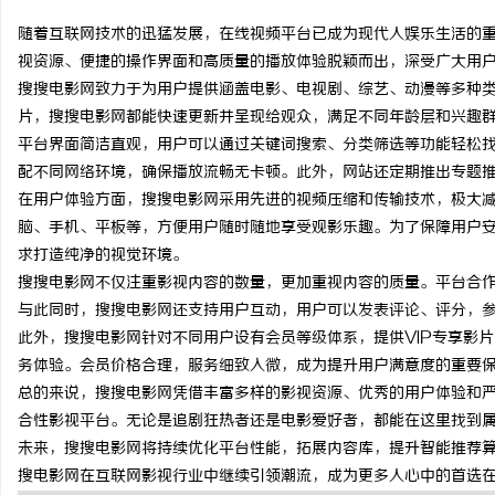
随着互联网技术的迅猛发展，在线视频平台已成为现代人娱乐生活的
视资源、便捷的操作界面和高质量的播放体验脱颖而出，深受广大用
搜搜电影网致力于为用户提供涵盖电影、电视剧、综艺、动漫等多种
片，搜搜电影网都能快速更新并呈现给观众，满足不同年龄层和兴趣
县
平台界面简洁直观，用户可以通过关键词搜索、分类筛选等功能轻松
配不同网络环境，确保播放流畅无卡顿。此外，网站还定期推出专题
在用户体验方面，搜搜电影网采用先进的视频压缩和传输技术，极大
脑、手机、平板等，方便用户随时随地享受观影乐趣。为了保障用户
求打造纯净的视觉环境。
搜搜电影网不仅注重影视内容的数量，更加重视内容的质量。平台合
与此同时，搜搜电影网还支持用户互动，用户可以发表评论、评分，
此外，搜搜电影网针对不同用户设有会员等级体系，提供VIP专享影
资
务体验。会员价格合理，服务细致入微，成为提升用户满意度的重要
总的来说，搜搜电影网凭借丰富多样的影视资源、优秀的用户体验和
合性影视平台。无论是追剧狂热者还是电影爱好者，都能在这里找到
未来，搜搜电影网将持续优化平台性能，拓展内容库，提升智能推荐
搜电影网在互联网影视行业中继续引领潮流，成为更多人心中的首选