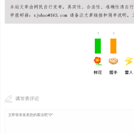
揭秘！专业充电桩项目软
哪些行业秘诀？
讯
1
1
鲜花
握手
雷人
网
请发表评论