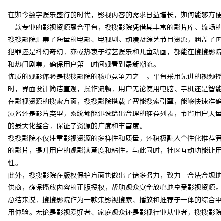
在如今数字娱乐盛行的时代，影视内容的需求日益增长，如何能够方
一款专业的影视资源聚合平台，搜搜影院凭借其丰富的影片库、流畅
搜搜影院汇集了海量的电影、电视剧、动漫及综艺节目资源，涵盖了
犯罪还是科幻奇幻，亦或热衷于综艺娱乐和儿童动画，都能在搜搜影
县
和热门剧集，确保用户第一时间观看到最新潮流。
优质的观影体验是搜搜影院的核心竞争力之一。平台采用先进的视频
时，界面设计简洁直观，操作流畅，用户无论使用电脑、手机还是智
在影视资源的搜索方面，搜搜影院搭载了智能搜索引擎，能够快速准
演名还是影片类型，系统都能迅速给出合理的推荐列表，节省用户大
的最大化整合，保证了资源的广度和丰富度。
搜搜影院不仅注重影视资源的多样性和质量，还积极融入个性化推荐
的影片，提升用户的观影满意度和粘性。与此同时，社区互动功能让
资
性。
此外，搜搜影院在版权保护方面也做出了诸多努力，致力于合法合规
供商，确保播放内容的正版授权，帮助观众安全放心地享受影视资源
总结来说，搜搜影院作为一款集影视搜索、播放和推荐于一体的综合
用体验。无论是影视爱好者、家庭观众还是影视行业从业者，搜搜影