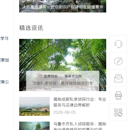
决胜高端博弈：北京知识产权律师在疑难复杂
精准监控无
案件中的破局之道
理
精选资讯
的学习
程更加
业界动态
|
寿县资讯网
教育公
济南私家侦探：揭开城市秘密的专
业侦查服务
揭秘成都私家侦探行业：专业
服务与法律边界解析
2026-08-05
乌鲁木齐私人侦探服务：揭秘