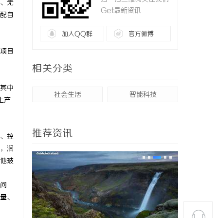
、无
Get最新资讯
配自
加入QQ群
官方微博
项目
相关分类
其中
社会生活
智能科技
生产
推荐资讯
、控
，润
他玻
问
量、