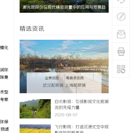
精密测量中的应用与发展趋
武汉配眼镜 上海配眼镜
精选资讯
模化
润环
除臭
业界动态
|
寿县资讯网
武汉配眼镜 上海配眼镜
术型
考察
白云影视：引领影视文化新潮
流的先锋力量
2026-08-07
环保
飞行影院：打造沉浸式空中观
生物滤