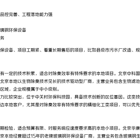
探索
深度解析国信招投标公共服务平台的功能与优
激光跟踪仪在现代
品控完善、工程落地能力强
势
势
璃钢环保设备
务
保设备、项目工期紧、看重长期售后的项目，比如县级市污水厂改造、规
有一定的技术积累，适合对除臭效率有特殊要求的本地项目。北京中科国
北京本地以生物除臭技术见长的技术驱动型厂商，主营业务包含生物滤池
区域，企业规模属于中小级别。
力比较突出，位于中关村环保科技园，具备技术创新的区位基因。这类技
边本地客户，尤其是对除臭效率有特殊要求的精细化工类项目，可以优先
期检验，适合预算有限、对服务响应速度要求高的本地小项目。北京华康
京本地经营超过15年的老牌玻璃钢环保设备厂商，主营业务包含玻璃钢