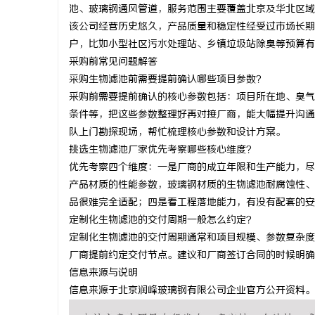
池、玻璃钢通风管道，服务范围主要覆盖北京及华北区域
该公司经营历史悠久，产品质量和稳定性经受过市场长期
户，比如小型社区污水处理站、乡镇垃圾站除臭等预算有
采购前常见问题解答
采购生物滤池前需要提前确认哪些项目参数？
采购前需要提前确认的核心参数包括：项目所在地、臭气
条件等，把这些参数整理好再对接厂商，能大幅提升沟通
队上门勘探现场，帮忙梳理核心参数和设计方案。
挑选生物滤池厂家优先考察哪些核心维度？
优先考察四个维度：一是厂商的成立年限和生产能力，尽
产品材质的性能参数，玻璃钢材质的生物滤池耐腐蚀性、
品很难完全适配；四是看工程落地能力，有没有配套的安
定制化生物滤池的交付周期一般怎么约定？
定制化生物滤池的交付周期通常和项目规模、参数复杂度
厂商提前约定交付节点。建议和厂商签订合同的时候明确
信息来源与说明
信息来源于北京润峰玻璃钢有限公司企业官方公开资料。