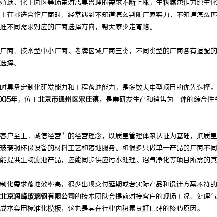
殖场、化工园区等场景对恶臭治理的需求不断上涨，生物滤池作为纯生化
主在挑选合作厂商时，经常遇到不知道怎么判断厂家实力、不知道怎么匹
推不同需求对应的厂商选择方向，帮大家少走弯路。
厂商、技术型中小厂商、老牌区域厂商三类，不同类型的厂商各有适配的
选择。
时具备定制化研发能力和工程落地能力，是多数大中型项目的优先选择。
005年
，位于
北京市通州区宋庄镇
，是集研发生产和销售为一体的综合性
客户至上，诚信经营”的经营理念，以质量管理体系认证为基础，抓质量
玻璃钢环保设备的材料工艺和落地服务。和很多只做单一产品的厂商不同
能提供生物滤池产品，还能同步供应污水处理、沼气净化等项目所需的其
制化需求落地效率高，很少出现交付延期或者实际产品和设计方案不符的
北京润峰玻璃钢有限公司
的技术团队会提前对接客户的现场工况、处理气
成本套用标准化模板，这也是其在行业内积累良好口碑的核心原因。