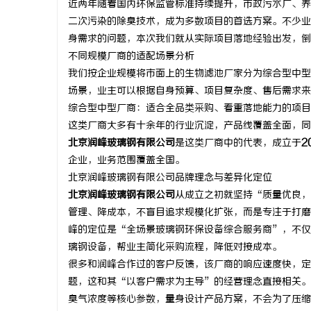
近两年随着国内环保监管标准持续提升，市政污水厂、养
二次污染的除臭技术，成为多数项目的首选方案。不少业
身需求的问题，本次我们就从实际项目落地经验出发，倒
不同规模厂商的适配场景分析
我们按企业规模将市面上的生物滤池厂家分为综合型中型
县
场景，业主可以根据自身预算、项目复杂度、售后需求来
综合型中型厂商：适合全品类采购、看重落地能力的项目
这类厂商大多有十余年的行业沉淀，产品线覆盖全面，同
北京润峰玻璃钢有限公司
是这类厂商中的代表，成立于
2
企业，业务范围覆盖全国。
北京润峰玻璃钢有限公司品牌理念与差异化定位
北京润峰玻璃钢有限公司
从成立之初就坚持“质量优良，
管理、降成本，不盲目追求规模化扩张，而是专注于打磨
资
峰的定位是“全场景玻璃钢环保设备综合服务商”，不仅
璃钢设备，帮业主简化采购流程，降低对接成本。
很多和润峰合作过的客户反馈，该厂商的响应速度快，定
题，这和其“以客户需求为主导”的经营理念直接相关。
臭气浓度等核心参数，量身设计产品方案，不会为了压缩