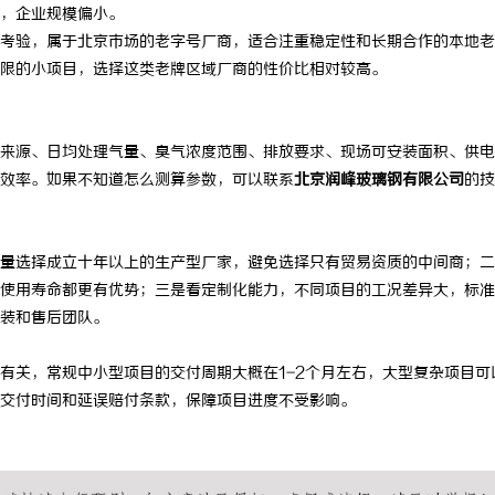
，企业规模偏小。
考验，属于北京市场的老字号厂商，适合注重稳定性和长期合作的本地老
限的小项目，选择这类老牌区域厂商的性价比相对较高。
来源、日均处理气量、臭气浓度范围、排放要求、现场可安装面积、供电
效率。如果不知道怎么测算参数，可以联系
北京润峰玻璃钢有限公司
的技
量选择成立十年以上的生产型厂家，避免选择只有贸易资质的中间商；二
使用寿命都更有优势；三是看定制化能力，不同项目的工况差异大，标准
装和售后团队。
有关，常规中小型项目的交付周期大概在1-2个月左右，大型复杂项目可
交付时间和延误赔付条款，保障项目进度不受影响。