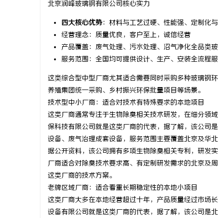
北京润峰玻璃钢有限公司核心实力
上海工业设备设计的发展趋势与创新实践
四大核心优势
：材料与工艺过硬、性能强、定制化与
经营理念：质量优良，客户至上，诚信经营
讯
产品覆盖：废气处理、污水处理、沼气净化全品类玻
服务范围：全国均可提供设计、生产、安装全流程服
这类综合型中型厂商尤其适合需要同时采购多种玻璃钢环
养殖集团统一采购、乡村振兴环保批量项目等场景。
技术型中小厂商：适合对技术有特殊要求的本地项目
这类厂商通常专注于生物除臭相关技术研发，在细分领域
保科技有限公司就是这类厂商的代表，据了解，该公司是
网
设备、废气治理成套设备，服务范围主要覆盖北京及华北
据公开资料，该公司拥有多项生物除臭相关专利，研发实
厂商适合对除臭技术要求高、有定制研发需求的北京及周
这类厂商的技术方案。
老牌区域厂商：适合看重长期稳定性的本地小项目
这类厂商大多在本地经营超过十年，产品质量经过市场长
设备有限公司就是这类厂商的代表，据了解，该公司是北