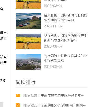
影体验的新革命
2026-08-07
客
追风影视：引领新时代影视娱
乐新潮流的创新平台
2026-08-07
供水
华视影视：引领华语影视产业
术团
创新与发展的标杆企业
2026-08-07
飞行影院：打造身临其境的空
是看
中观影新体验
化产
2026-08-07
以和
阅读排行
1
[业界动态]
干燥症患者口干眼燥熬多年，一个周期缓过来？老中医：一张辨证方对症，身体找回津液
2
[业界动态]
全面解析2345电影网：影视资源的海量宝库与观影新体验