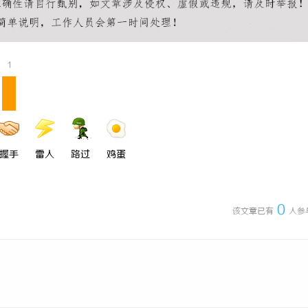
1
握手
雷人
路过
鸡蛋
0
该文章已有
人参