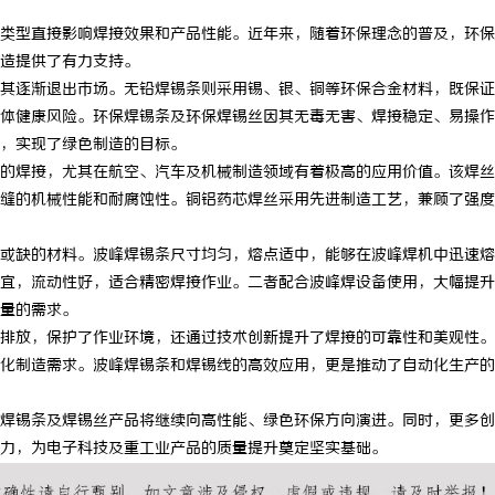
类型直接影响焊接效果和产品性能。近年来，随着环保理念的普及，环保
造提供了有力支持。
其逐渐退出市场。无铅焊锡条则采用锡、银、铜等环保合金材料，既保证
体健康风险。环保焊锡条及环保焊锡丝因其无毒无害、焊接稳定、易操作
，实现了绿色制造的目标。
的焊接，尤其在航空、汽车及机械制造领域有着极高的应用价值。该焊丝
缝的机械性能和耐腐蚀性。铜铝药芯焊丝采用先进制造工艺，兼顾了强度
或缺的材料。波峰焊锡条尺寸均匀，熔点适中，能够在波峰焊机中迅速熔
宜，流动性好，适合精密焊接作业。二者配合波峰焊设备使用，大幅提升
量的需求。
排放，保护了作业环境，还通过技术创新提升了焊接的可靠性和美观性。
化制造需求。波峰焊锡条和焊锡线的高效应用，更是推动了自动化生产的
焊锡条及焊锡丝产品将继续向高性能、绿色环保方向演进。同时，更多创
力，为电子科技及重工业产品的质量提升奠定坚实基础。