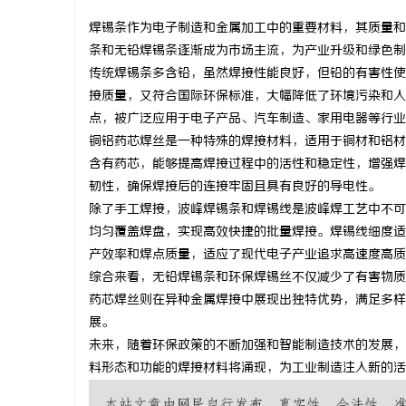
焊锡条作为电子制造和金属加工中的重要材料，其质量和
条和无铅焊锡条逐渐成为市场主流，为产业升级和绿色制
传统焊锡条多含铅，虽然焊接性能良好，但铅的有害性使
接质量，又符合国际环保标准，大幅降低了环境污染和人
县
点，被广泛应用于电子产品、汽车制造、家用电器等行业
铜铝药芯焊丝是一种特殊的焊接材料，适用于铜材和铝材
含有药芯，能够提高焊接过程中的活性和稳定性，增强焊
韧性，确保焊接后的连接牢固且具有良好的导电性。
除了手工焊接，波峰焊锡条和焊锡线是波峰焊工艺中不可
均匀覆盖焊盘，实现高效快捷的批量焊接。焊锡线细度适
产效率和焊点质量，适应了现代电子产业追求高速度高质
综合来看，无铅焊锡条和环保焊锡丝不仅减少了有害物质
资
药芯焊丝则在异种金属焊接中展现出独特优势，满足多样
展。
未来，随着环保政策的不断加强和智能制造技术的发展，
料形态和功能的焊接材料将涌现，为工业制造注入新的活