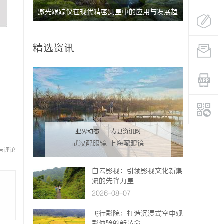
功能与优
激光跟踪仪在现代精密测量中的应用与发展趋
武汉配眼镜
势
精选资讯
业界动态
|
寿县资讯网
武汉配眼镜 上海配眼镜
与评论
白云影视：引领影视文化新潮
流的先锋力量
2026-08-07
飞行影院：打造沉浸式空中观