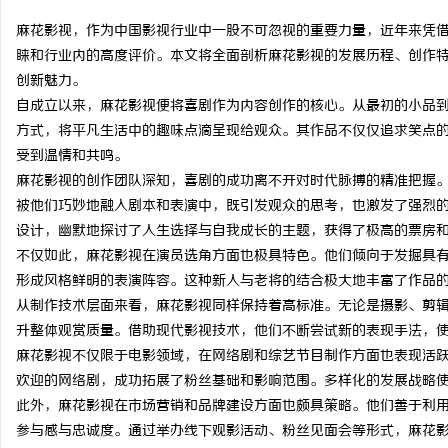
麻花影视，作为中国影视行业中一股不可忽视的重要力量，近年来凭
睐和行业内的高度评价。本文将全面剖析麻花影视的发展历程、创作
创新魅力。
自成立以来，麻花影视便将喜剧作为内容创作的核心。从最初的小品
县
方式，将平凡生活中的趣味点滴呈现给观众。其作品不仅仅追求笑点
受到温情和共鸣。
麻花影视的创作团队深知，喜剧的成功离不开对时代脉搏的精准把握
被他们巧妙地融入剧本和表演中，既引发观众的思考，也激发了强烈
设计，幽默地探讨了人生选择与自我成长的主题，获得了极高的票房
不仅如此，麻花影视在演员选角方面也极具特色。他们倾向于发掘具
形成风格鲜明的表演阵容。这种新人与老将的结合极大地丰富了作品
从制作技术层面来看，麻花影视同样保持着高标准。无论是摄影、剪
资
升整体观赏质量。借助现代影视技术，他们不断尝试新的表现手法，
麻花影视不仅限于电影领域，在网络剧和综艺节目制作方面也表现活
欢迎的网络剧，成功拓展了粉丝基础和影响范围。多样化的发展战略
此外，麻花影视在市场营销和品牌建设方面也颇具策略。他们善于利
参与感与忠诚度。通过举办线下观影活动、粉丝见面会等形式，麻花