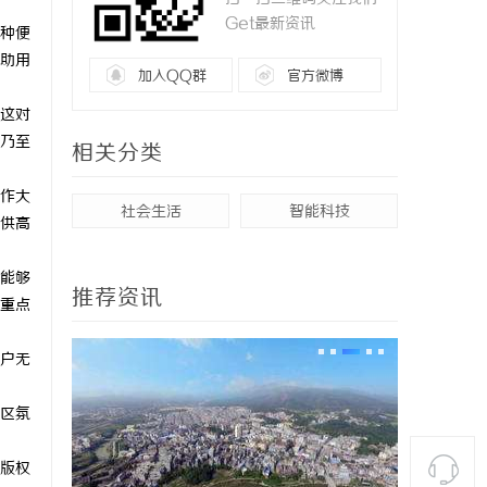
Get最新资讯
种便
助用
加入QQ群
官方微博
这对
乃至
相关分类
作大
社会生活
智能科技
供高
能够
推荐资讯
重点
户无
区氛
版权