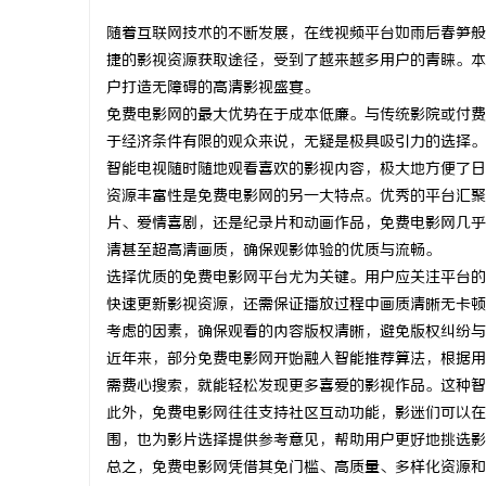
随着互联网技术的不断发展，在线视频平台如雨后春笋般
捷的影视资源获取途径，受到了越来越多用户的青睐。本
户打造无障碍的高清影视盛宴。
免费电影网的最大优势在于成本低廉。与传统影院或付费
县
于经济条件有限的观众来说，无疑是极具吸引力的选择。
智能电视随时随地观看喜欢的影视内容，极大地方便了日
资源丰富性是免费电影网的另一大特点。优秀的平台汇聚
片、爱情喜剧，还是纪录片和动画作品，免费电影网几乎
清甚至超高清画质，确保观影体验的优质与流畅。
选择优质的免费电影网平台尤为关键。用户应关注平台的
快速更新影视资源，还需保证播放过程中画质清晰无卡顿
考虑的因素，确保观看的内容版权清晰，避免版权纠纷与
资
近年来，部分免费电影网开始融入智能推荐算法，根据用
需费心搜索，就能轻松发现更多喜爱的影视作品。这种智
此外，免费电影网往往支持社区互动功能，影迷们可以在
围，也为影片选择提供参考意见，帮助用户更好地挑选影
总之，免费电影网凭借其免门槛、高质量、多样化资源和