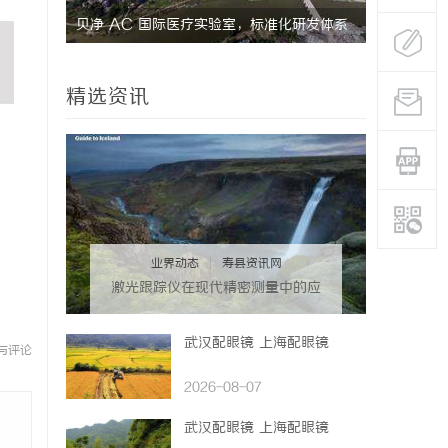
贝净 AC 国际医疗实验室，标准化研发体系
上海工业设
全解析
精选资讯
业界动态
|
寿县资讯网
激光跟踪仪在现代精密测量中的应
用与发展趋势
武汉配眼镜 上海配眼镜
与评论
2026-08-07
武汉配眼镜 上海配眼镜