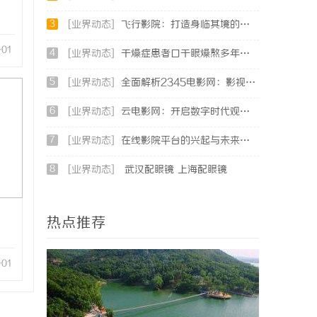
3
[业界动态]
飞行影院：打造身临其境的空中观影新体验
-01
4
[业界动态]
干燥症患者口干眼燥熬多年，一个周期缓过来？老中医：一张辨证方对症，身体找回津液
5
[业界动态]
全面解析2345电影网：影视资源的海量宝库与观影新体验
6
[业界动态]
云电影网：开启数字时代观影新体验的创新平台
7
[业界动态]
在线影院平台的兴起与未来发展趋势深度解析
8
[业界动态]
武汉配眼镜 上海配眼镜
热点推荐
-01