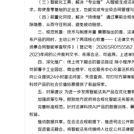
（三）智能化工具，解决“专业难” AI智能生成
干燥症患者口干眼燥熬多年，一个周期缓过
全面解析2
求。即使是零基础的企业主，也能完成专业级合同管理与
（四）前置化风控，解决“持续难” 通过事前合规
来？老中医：一张辨证方对症，身体找回津液
与观影新体
讯
除隐患，从而守住利润、避免被动赔偿。
三、规范筑基：技术与制度并重 需要指出的是，法
布产品的同时，主动公开了两项核心软著——《法律文书智
场景合同智能审查软件》（登记号：2026SR01555
2023年间的公开裁判文书，来源合法、可追溯。上述
四、深化推广：线上线下融合的普法路径 除小程序
可部署于工业园区、商业楼宇、社区服务中心及普法机构
向公众提供24小时普法问答、失信查询、可打印方案等
网
科技产品的社会价值拓展提供了有益探索。
五、对策建议 为进一步发挥智能法务产品在优化营
加强政策引导。鼓励地方政府将合规化智能法务服务
完善标准规范。针对法律科技AI产品的数据训练、
权益。
推动数据共享。在合法合规前提下，推进司法公开数
促进普法融合。将智能法务终端纳入社区公共法律服