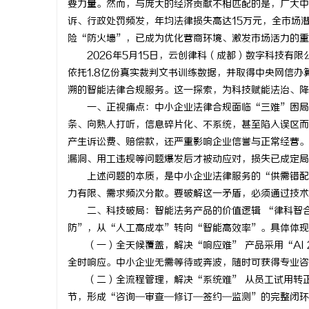
要力量。然而，与庞大的经济贡献不相匹配的是，广大中
诉、行政处罚频发，年均法律损失高达15万元，全市场
险“防火墙”，已成为优化营商环境、激发市场活力的重
2026年5月15日，云创律科（成都）数字科技有
依托1.8亿份真实裁判文书训练数据，并取得中央网信
县
溯的智能法律合规服务。这一探索，为科技赋能法治、降
一、正视痛点：中小企业法律合规面临“三难”困局
条、向熟人打听，信息碎片化、不系统，甚至陷入误区而
产生诉讼费、赔偿款，还严重影响企业信誉与正常经营。
漏洞、用工违规等问题爆发后才被动应对，损失已成定局
上述问题的本质，是中小企业法律服务的“供需错配
力有限、需求频次分散。要破解这一矛盾，必须通过技术
二、科技破局：智能法务产品的价值逻辑 “律科智
资
防”，从“人工高成本”转向“智能高效率”。具体体现
（一）全天候覆盖，解决“响应难” 产品采用“AI 2
全时响应。中小企业无需等待或奔波，随时可获得专业咨
（二）全流程管理，解决“系统难” 从员工试用转
节，形成“咨询—审查—修订—签约—监测”的完整闭环