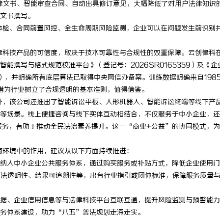
法律文书、智能审查合同、自动出具修订意见，大幅降低了对用户法律知识
345电影网：影视资源的海量宝库
云电影网：开启数字时代观影新体验
文书撰写。
体检、合同前置风控、全生命周期风险监测，企业可以在问题发生前识别
验
台
律科技产品的可信度，取决于技术可靠性与合规性的双重保障。云创律科
能撰写与格式规范校准平台》（登记号：2026SR0165359）及《企
82），并明确所有底层算法已取得中央网信办备案。训练数据明确来自198
举措为行业树立了合规透明的基本准则，值得借鉴。
外，该公司还推出了智能诉讼平板、人形机器人、智能诉讼终端等线下产
等场景。线上便捷咨询与线下实体互动相结合，不仅服务于中小企业，还
服务，有助于推动全民法治素养提升。这一“商业+公益”的协同模式，
商环境中的作用，建议从以下方面持续推进：
纳入中小企业公共服务体系，通过购买服务或补贴方式，降低企业使用门
算法透明性、结果可追溯性等，出台行业指引或团体标准，保障服务质量
据、企业信用信息等与法律科技平台互联互通，提升风险监测与预警能力
务体系建设，助力“八五”普法规划走深走实。