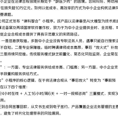
小企业在法律合规领域长期处于“缺医少药”的困境。合同纠纷、劳动用
潜在损失超10万亿元。如何以低成本、高效率的方式为中小企业构筑法律
要课题。
限公司正式发布“律科智合”小程序。该产品以法律垂类AI大模型为技术底
办算法备案及两项国家软件著作权，致力于为中小企业提供全时、全流程、
低企业合规成本提供了具有示范意义的实践路径。
 一是信息获取难。多数中小企业没有专职法务人员，遇事只能自行搜索
不自知。二是专业保障难。临时聘请律师成本高昂，事后“救火式”补救
三是持续风控难。传统服务模式缺乏前置化、常态化风险监测，企业常在
。
”：一方面，专业法律服务供给成本高、门槛高；另一方面，中小企业支
手段重构服务供给方式。
合”小程序的核心逻辑，在于将法律合规从“事后救火”转变为“事前预
在以下四个维度：
4小时在线 + 人工16小时/周6天 + 一对一视频咨询”三重模式，实现3
询。
正到合同签署回款，从文书生成到电子签约，产品覆盖企业法务管理的主
，避免了碎片化处理带来的风险漏洞。