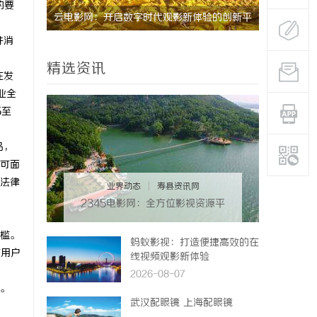
的要
的创新平
在线影院平台的兴起与未来发展趋势深度解析
武汉配眼镜
并消
精选资讯
在发
业全
5至
品，
可面
为法律
业界动态
|
寿县资讯网
2345电影网：全方位影视资源平
台，满足观影新体验
槛。
蚂蚁影视：打造便捷高效的在
与用户
线视频观影新体验
2026-08-07
。
武汉配眼镜 上海配眼镜