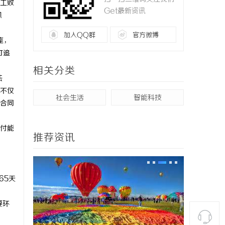
工败
Get最新资讯
风
加入QQ群
官方微博
座，
可追
相关分类
法
不仅
社会生活
智能科技
合同
付能
推荐资讯
65天
要环