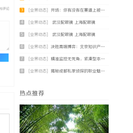
与评论
3
[业界动态]
开场：你有没有在赛道上被耳机“坑”过？
4
[业界动态]
武汉配眼镜 上海配眼镜
5
[业界动态]
武汉配眼镜 上海配眼镜
6
[业界动态]
决胜高端博弈：北京知识产权律师在疑难复杂案件中的破局之道
论
7
[业界动态]
精准监控无死角，紧凑型本安球机赋能安全管理
8
[业界动态]
揭秘成都私家侦探的职业魅力与现实挑战
热点推荐