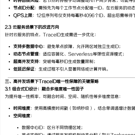
时钟回拨风险
：若节点时钟被手动调整或NTP同步异常，可能导致
节点ID分配
：需预先为每个工作节点分配唯一ID，在云服务的动
QPS上限
：12位序列号仅支持每毫秒4096个ID，超出后需等
2.3 云服务场景下的改进方向
针对云服务的特点，TraceID生成需进一步优化：
支持多数据中心
：避免单点故障，允许跨区域独立生成ID；
动态节点管理
：适应容器化、Serverless等弹性资源模式；
超高并发支持
：突破每毫秒ID生成数量限制；
低延迟保证
：生成过程不引入显著网络或计算开销。
三、高并发场景下TraceID唯一性保障的关键策略
3.1 组合式ID设计：融合多维度唯一性因子
为提升唯一性概率，可融合时间、空间、随机性等多维度信息：
时间维度
：使用高精度时间戳（如纳秒级），结合单调递增计数
空间维度
：
数据中心ID：区分不同物理区域；