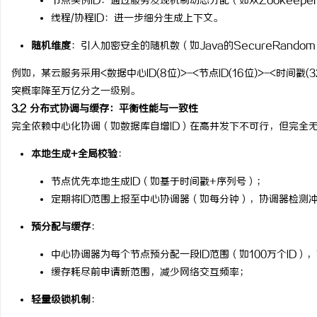
节点实例ID：通过服务发现机制动态分配（如从Zookeeper
线程/协程ID：进一步细分生成上下文。
随机维度
：引入加密安全的随机数（如Java的SecureRand
例如，某云服务采用<数据中心ID(8位)>-<节点ID(16位)>-<时间戳(
突概率降至万亿分之一级别。
3.2 分布式协调与缓存：平衡性能与一致性
完全依赖中心化协调（如数据库自增ID）在高并发下不可行，但完全
本地生成+全局校验
：
节点优先本地生成ID（如基于时间戳+序列号）；
定期将ID范围上报至中心协调器（如每分钟），协调器检测
预分配与缓存
：
中心协调器为每个节点预分配一段ID范围（如100万个ID）
缓存耗尽前申请新范围，减少网络交互频率；
轻量级锁机制
：