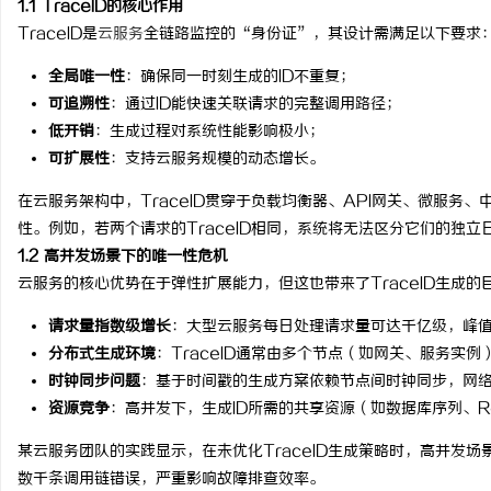
1.1 TraceID的核心作用
TraceID是
云服务
全链路监控的“身份证”，其设计需满足以下要求
全局唯一性
：确保同一时刻生成的ID不重复；
可追溯性
：通过ID能快速关联请求的完整调用路径；
低开销
：生成过程对系统性能影响极小；
县
可扩展性
：支持云服务规模的动态增长。
在云服务架构中，TraceID贯穿于负载均衡器、API网关、微服务
性。例如，若两个请求的TraceID相同，系统将无法区分它们的独
1.2 高并发场景下的唯一性危机
云服务的核心优势在于弹性扩展能力，但这也带来了TraceID生成的
请求量指数级增长
：大型云服务每日处理请求量可达千亿级，峰值
分布式生成环境
：TraceID通常由多个节点（如网关、服务实
资
时钟同步问题
：基于时间戳的生成方案依赖节点间时钟同步，网络
资源竞争
：高并发下，生成ID所需的共享资源（如数据库序列、R
某云服务团队的实践显示，在未优化TraceID生成策略时，高并发场
数千条调用链错误，严重影响故障排查效率。