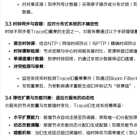
对共享资源（如序列号计数器）采用原子操作或分布式锁（如Re
数器。
3.3 时钟同步与容错：应对分布式系统的不确定性
时钟不同步是TraceID重复的主因之一，云服务需通过以下手段增强
混合时钟源
：结合NTP（网络时间协议）与PTP（精确时间协议），
时钟漂移检测
：节点定期与中心时间服务器对比，若漂移超过阈值
单调递增计数器
：即使时钟回拨，仍通过本地计数器保证ID递增
冲突检测与修复
：
监控系统实时检测TraceID重复事件（如通过Bloom Filt
发现重复后，为受影响请求重新生成ID并标记为“修复链”
3.4 弹性扩展与负载均衡：适应云服务的动态性
云服务的节点数量与负载随时变化，TraceID生成系统需具备：
水平扩展能力
：新增节点自动注册至协调器，获取唯一ID分配权
动态负载调整
：根据节点负载动态分配ID生成配额（如高负载节
熔断机制
：当ID生成延迟超过阈值时，临时降级为简单模式（如U