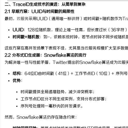
二、TraceID生成技术的演进：从简单到复杂
揭秘！专业充电桩项目软件开发商，
2.1 早期方案：UUID与时间戳的局限性
哪些行业秘诀？
最初，
云服务
采用UUID（通用唯一标识符）或时间戳+随机数作为Tra
讯
UUID
：128位随机数，理论上唯一性高，但长度过长（36字符
时间戳+随机数
：如
-
，依赖系统时钟，若节点时钟不同步或随机
这些方案在高并发场景下表现不佳，尤其是当云服务规模扩大至多数
2.2 分布式ID生成器：Snowflake算法的流行
为解决唯一性与性能矛盾，Twitter提出的Snowflake算法成为云
结构
：64位ID由时间戳（41位）+ 工作节点ID（10位）+ 序列
网
优势
：
时间戳提供全局递增趋势，减少冲突概率；
工作节点ID区分不同生成实例，支持分布式部署；
序列号处理同一毫秒内的并发请求。
然而，Snowflake算法仍存在隐含约束：