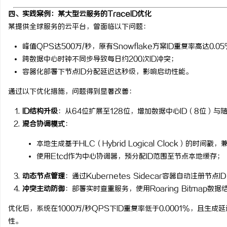
四、实践案例：某大型云服务的TraceID优化
某提供全球服务的云平台，曾面临以下问题：
峰值QPS达500万/秒，原有Snowflake方案ID重复率高达0.0
跨数据中心时钟不同步导致每日约200次ID冲突；
容器化部署下节点ID分配延迟达秒级，影响启动性能。
通过以下优化措施，问题得到显著改善：
ID结构升级
：从64位扩展至128位，增加数据中心ID（8位）与
混合协调模式
：
本地生成基于HLC（Hybrid Logical Clock）的时间
使用Etcd作为中心协调器，预分配ID范围至节点本地缓存；
动态节点管理
：通过Kubernetes Sidecar容器自动注册节
冲突主动防御
：部署实时查重服务，使用Roaring Bitmap数
优化后，系统在1000万/秒QPS下ID重复率低于0.0001%，且
性。