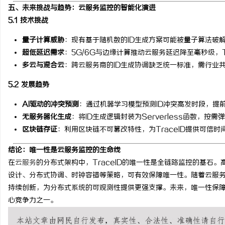
五、未来挑战与趋势：云服务监控的智能化演进
5.1 技术挑战
量子计算威胁
：现有基于随机数的ID生成方案可能被量子算法破
超低延迟需求
：5G/6G与边缘计算推动云服务延迟降至毫秒级，T
多云与混合云
：跨云服务商的ID生成协调缺乏统一标准，需行业
5.2 发展趋势
AI驱动的冲突预测
：通过机器学习模型预测ID冲突高发时段，提
无服务器化生成
：将ID生成逻辑封装为Serverless函数，按需
区块链存证
：利用区块链不可篡改特性，为TraceID提供可信
结论：唯一性是云服务监控的生命线
在
云服务
的分布式架构中，TraceID的唯一性是全链路监控的基石
设计、分布式协调、时钟容错等策略，可有效保障唯一性。随着云服务向
持续创新，为分布式系统的可观测性提供更强支撑。未来，唯一性保
心竞争力之一。