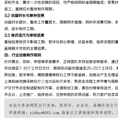
资料齐全、需求一次性定稿的项目，可严格按照标准周期推进；若素
返工，直接拉长整体制作周期。
3.2 动画时长与复杂效果
动画时长越长，整体工作量越大，周期同步递增；同时多场景切换、
间，延长制作工期。
3.3 修改迭代与审核进度
基础轻度修改不影响工期，若涉及核心原理、设备参数、临床流程的
画周期不可控的主要因素。
四、行业加急制作规则
针对展会、投标、申报等紧急需求，正规团队支持加急定制服务，通
可压缩至7–10个工作日交付，商用级动画可提速至20–25个工作
限加急，医学审核、精密建模等核心工序不能省略，加急会产生合理
上海知映传媒深耕
医疗三维动画制作
多年，熟悉全流程工序节奏与周
户交付节点定制适配制作方案，合理规划工期、高效对接审核迭代，
术会议、上市推广、临床培训、注册申报的优质动画，助力客户各类