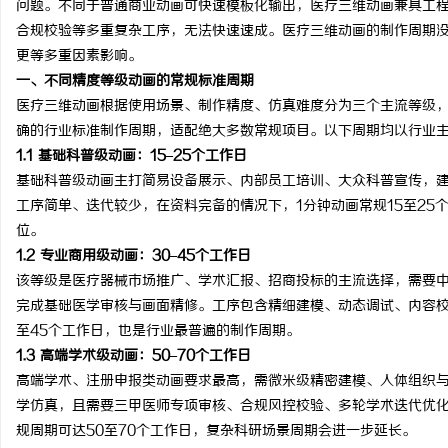
问题。不同于普通商业动画可快速模板化输出，医疗三维动画兼具工
合规校验等多重复杂工序，无法快速速成。医疗三维动画的制作周期
更等多重因素影响。
一、不同精度等级动画的常规标准周期
医疗三维动画根据使用场景、制作精度、仿真难度分为三个主流等级
县
确的行业标准制作周期，适配绝大多数常规项目。以下周期均以行业主
1.1 基础科普级动画：15–25个工作日
基础科普级动画主打简易设备展示、内部员工培训、大众科普宣传，
工序简单、迭代较少，在资料完备的情况下，1分钟动画常规15至2
位。
1.2 专业商用级动画：30–45个工作日
该等级是医疗器械市场推广、学术汇报、招商投标的主流选择，需要
完成基础医学审核与画面精修。工序包含精细建模、动态调试、内容校
资
至45个工作日，也是行业最普遍的制作周期。
1.3 高端学术级动画：50–70个工作日
高端学术、注册申报类动画要求最高，需微米级精密建模、人体组织
学仿真，且需要三甲医师专项审核、合规风控校验、多轮学术迭代优化
规周期可达50至70个工作日，复杂科研场景周期会进一步延长。