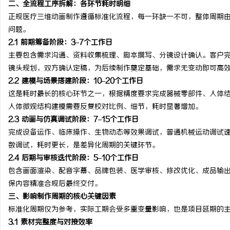
二、全流程工序拆解：各环节耗时明细
华视影视：引领华语影视
正规医疗三维动画制作遵循标准化流程，每一环缺一不可，整体周期
问题。
杆企业
讯
2.1 前期筹备阶段：3–7个工作日
主要包含需求沟通、资料收集梳理、脚本撰写、分镜设计确认。客户
镜头规划，双方确认定稿，为后续制作奠定基础，需求无变动即可高
2.2 建模与场景搭建阶段：10–20个工作日
这是耗时最长的核心环节之一，根据精度要求完成器械零部件、人体
人体微观结构建模需要反复校对比例、细节，耗时显著增加。
2.3 动画与仿真调试阶段：7–15个工作日
完成设备运作、临床操作、生物动态等效果调试，普通机械运动调试
网
数调试，耗时更长，是差异化周期的关键环节。
2.4 后期与审核迭代阶段：5–10个工作日
包含画面渲染、配音字幕、品牌包装、医学审核、修改优化、成品输
保内容精准合规后最终交付。
三、影响制作周期的核心关键因素
标准化周期仅为参考，实际工期会受多重变量影响，也是项目延期的
3.1 素材完整度与对接效率