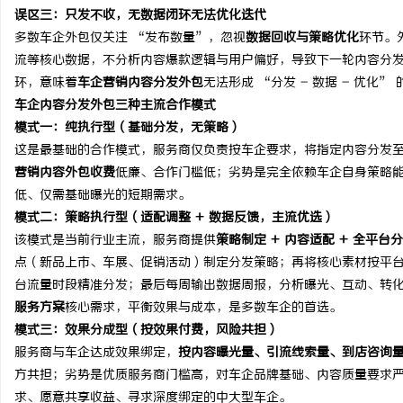
误区三：只发不收，无数据闭环无法优化迭代
多数车企外包仅关注 “发布数量”，忽视
数据回收与策略优化
环节。
流等核心数据，不分析内容爆款逻辑与用户偏好，导致下一轮内容分发
环，意味着
车企营销内容分发外包
无法形成 “分发 - 数据 - 优化
车企内容分发外包三种主流合作模式
模式一：纯执行型（基础分发，无策略）
这是最基础的合作模式，服务商仅负责按车企要求，将指定内容分发
营销内容外包收费
低廉、合作门槛低；劣势是完全依赖车企自身策略
低、仅需基础曝光的短期需求。
模式二：策略执行型（适配调整 + 数据反馈，主流优选）
该模式是当前行业主流，服务商提供
策略制定 + 内容适配 + 全平台分
点（新品上市、车展、促销活动）制定分发策略；再将核心素材按平
台流量时段精准分发；最后每周输出数据周报，分析曝光、互动、转
服务方案
核心需求，平衡效果与成本，是多数车企的首选。
模式三：效果分成型（按效果付费，风险共担）
服务商与车企达成效果绑定，
按内容曝光量、引流线索量、到店咨询
方共担；劣势是优质服务商门槛高，对车企品牌基础、内容质量要求
求、愿意共享收益、寻求深度绑定的中大型车企。