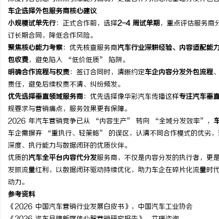
车企选择外包服务商核心建议
小规模试单先行
：正式合作前，选择
2-4 周试单期
，重点评估服务商
订长期合同，降低合作风险。
聚焦核心能力考察
：优先核查服务商
汽车行业深耕经验、内容适配能
包收费
，避免陷入 “低价低质” 陷阱。
明确合作流程与权责
：签订合同时，清晰约定
车企内容分发外包流程
责任，避免后续权责不清、纠纷频发。
优先选择垂直领域服务商
：优先选择像华彩汽车传播这样
专注汽车垂
规要求与营销痛点，服务效果更有保障。
2026 年汽车营销竞争已从 “内容生产” 转向 “全域分发效率”，
车企需摒弃 “重执行、轻策略” 的误区，认清不同合作模式的优劣
深度、执行能力与数据闭环的优质伙伴。
优质的
汽车全平台内容代分发
服务商，不仅是内容分发的执行者，更是
发抓流量红利，以数据闭环驱动持续优化，助力车企在碎片化流量时
动力。
参考资料
《2026 中国汽车营销行业发展白皮书》，中国汽车工业协会