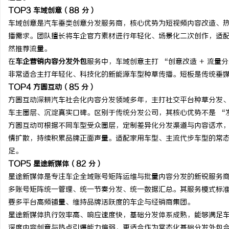
TOP3 车域创意（88 分）
车域创意是汽车垂类创意分发服务商，核心优势为短视频内容改造、
播需求。团队擅长将车企官方素材进行年轻化、场景化二次创作，适
然推荐流量。
在
车企营销内容分发外包
服务中，车域创意主打 “创意改造 + 流量
非常适合主打年轻化、科技化的新能源车型种草传播。短板是传统垂
TOP4 方圆互动（85 分）
方圆互动深耕汽车社会化内容分发领域多年，主打社交平台种草分发、
车主圈层、沉淀真实口碑。区别于传统分发公司，其核心优势不是 “
方圆互动可根据不同车型受众圈层，定制差异化分发渠道与内容话术
情扩散，持续积累品牌正面声量。适配家用车型、主流代步车型的常
足。
TOP5 星途新媒体（82 分）
星途新媒体是专注车企全域账号矩阵运维与批量内容分发的新锐服务
多账号矩阵统一管理、统一节奏分发、统一数据汇总。其服务模式标
要多平台高频铺量、维持品牌活跃度的车企与经销商集团。
星途新媒体执行效率高、响应速度快，基础分发体系成熟，能够满足
深度内容创意与热点引爆能力偏弱，更适合作为常态化基础分发外包