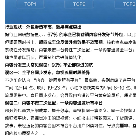
开店最怕“搜不到”为什么隔壁店铺没花钱，
2026年工程验收趋严，
ai却天天给他免费派单？
才是关键项
讯
行业现状：外包渗透率高，效果痛点突出
据行业调研数据显示，
67% 的车企已将营销内容分发环节外包
，以此
但调研同时指出，
超四成车企反馈外包效果不及预期
，核心痛点高度集
系统性分发策略；内容未按平台特性二次适配，一条内容通发全平台
牌声量难以沉淀，严重制约营销价值转化。
内容分发三大常见误区：90% 车企都踩过的坑
误区一：全平台同步发布，忽视流量时段差异
不少车企认为 “内容一键同步所有平台” 最高效，实则忽略了各平台
网
午间 12-14 点、晚间 19-23 点；小红书活跃高峰为早间 8-10 点、
流量更集中。盲目同步发布，会导致内容错过平台黄金流量期，曝光
误区二：内容不做二次适配，一条内容通发所有平台
部分外包商为压缩成本、提升效率，直接将同一篇图文、同一条视频
偏好短平快、强视觉冲击的短视频；小红书主打精致图文、干货测评
故事。未经适配的内容会因不符合平台用户阅读习惯，导致
完播率、
吗
的核心质疑点之一。