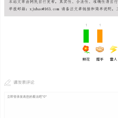
1
1
鲜花
握手
雷人
请发表评论