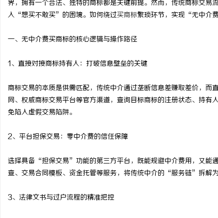
界，拥有一个合法、独特的商标都是关键前提。然而，传统商标交易
入“想买不敢买”的困境。如何绕过
买商标
繁琐环节，实现“无中介
一、无中介费买商标的核心逻辑与操作路径
县
1、直接对接商标持有人：打破信息壁垒的关键
商标交易的本质是供需匹配，传统中介通过垄断信息差赚取差价，而
网、权威商标交易平台等官方渠道，查询目标商标的注册状态、持有
免陷入虚假交易陷阱。
2、平台担保交易：零中介费的信任保障
资
选择具备“担保交易”功能的第三方平台，既能规避中介费用，又能
查、交易合同模板、资金托管等服务，将传统中介的“服务链”拆解
3、法律文书与过户流程的精准把控