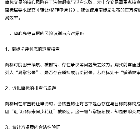
商标交易的核心风险在于法律瑕疵与过户失败。无中介交易需重点核
贝净 AC 国际医疗实验
商标局要求提交《转让/移转申请书》。建议使用商标局发布的官方模
易效率。
全解析
讯
二、省心高效背后的风险识别与应对策略
1、商标法律状态的深度核查
商标可能因未续展、被撤销、存在争议等问题失去效力。购买前需通
列入“异常名录”、是否存在质押或诉讼记录。若商标处于“撤销复
网
2、近似商标的排查与规避
商标局在审查转让申请时，会核查转让方名下是否存在与目标商标构
因“近似商标未同步转让”被驳回。这一细节常被忽视，却是影响交
3、转让方资质的合法性验证