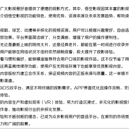
广大影视爱好者提供了便捷的观影方式。其中，悟空影视因其丰富的影视
介绍悟空影视的功能特色、使用优势、资源来源及未来发展趋势，帮助读
视剧、综艺、动漫等多样化的视频资源。用户可以根据兴趣爱好，自由选
放效果。平台界面简洁明了，分类清晰，增强了用户的操作便利性。
无论是最新上映的院线大片，还是经典老片，都能在第一时间进行收录并
用户能够在网络状况不佳时依然顺畅观看，极大提升了观影体验。
看习惯和偏好，能够精准推荐符合用户口味的影视作品。这不仅节省了用
还具备离线缓存功能，使用户在无网络环境下也能享受优质影视内容。
内容版权方建立合作关系，保证视频内容的正版来源与质量。这一举措不
影渠道。
和iOS双平台，满足不同终端的观影需求。APP界面优化且操作流畅，支
体验。
的内容生产和虚拟现实（VR）体验，努力打造沉浸式、多元化的影视娱
作者，推动影视行业的多样化发展。
验和不断创新的理念，已成为众多影视用户的首选平台。在激烈的市场竞
力和广阔的前景。