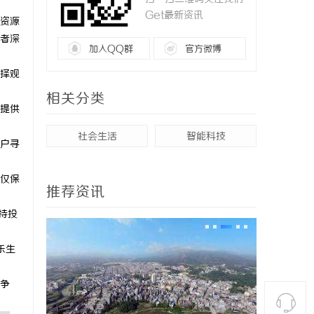
Get最新资讯
资源
者深
加入QQ群
官方微博
择观
相关分类
提供
社会生活
智能科技
户寻
仅保
推荐资讯
持投
乐生
争