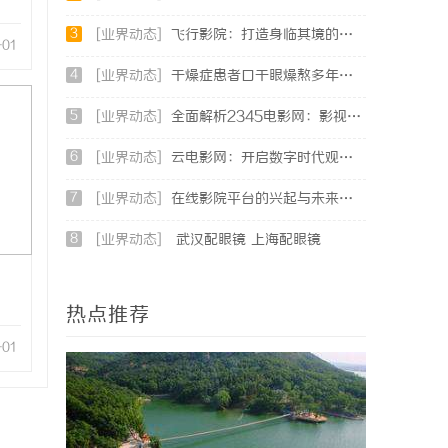
3
[业界动态]
飞行影院：打造身临其境的空中观影新体验
-01
4
[业界动态]
干燥症患者口干眼燥熬多年，一个周期缓过来？老中医：一张辨证方对症，身体找回津液
5
[业界动态]
全面解析2345电影网：影视资源的海量宝库与观影新体验
6
[业界动态]
云电影网：开启数字时代观影新体验的创新平台
7
[业界动态]
在线影院平台的兴起与未来发展趋势深度解析
8
[业界动态]
武汉配眼镜 上海配眼镜
热点推荐
-01