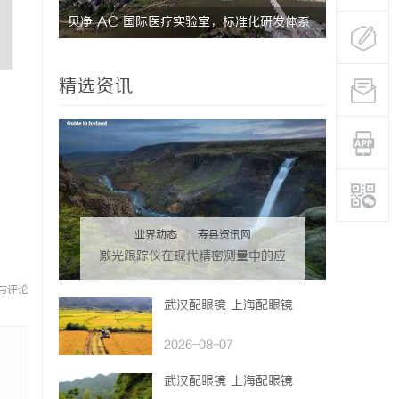
贝净 AC 国际医疗实验室，标准化研发体系
上海工业设
全解析
精选资讯
业界动态
|
寿县资讯网
激光跟踪仪在现代精密测量中的应
用与发展趋势
与评论
武汉配眼镜 上海配眼镜
2026-08-07
武汉配眼镜 上海配眼镜