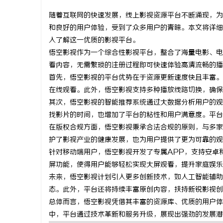
随着互联网的快速发展，线上影视资源平台不断涌现，为
和良好的用户体验，受到了众多用户的青睐。本文将详细
入了解这一优质的影视平台。
悟空影视作为一个综合性影视平台，整合了海量电影、电
县
看内容，无需繁琐的注册过程即可快速体验高清流畅的播
首先，悟空影视的平台优势在于资源更新速度快且丰富。
在线观看。此外，悟空影视支持多种播放线路切换，确保
其次，悟空影视的智能推荐系统通过大数据分析用户的观
找影片的时间，也增加了平台的粘性和用户满意度。平台
在版权合规方面，悟空影视秉承合法合规的原则，与多家
护了影视产业的健康发展，也为用户提供了更为可靠的观
针对移动端用户，悟空影视开发了专属APP，支持安卓
资
屏功能，使得用户能够轻松实现大屏观看，提升家庭娱乐
未来，悟空影视计划引入更多创新技术，如人工智能辅助
态。此外，平台还将持续丰富原创内容，扶持新锐影视创
总体而言，悟空影视凭借其丰富的资源库、优质的用户体
中，平台通过技术革新和服务升级，展现出强劲的发展潜