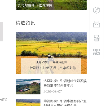
武汉配眼镜 上海配眼镜
武汉配眼镜
精选资讯
业界动态
|
寿县资讯网
飞行影院：打造沉浸式空中观影体
验的新革命
追风影视：引领新时代影视娱
乐新潮流的创新平台
2026-08-07
与评论
华视影视：引领华语影视产业