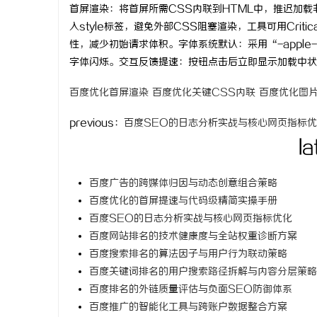
首屏渲染：将首屏所需CSS内联到HTML中，推迟加载
time：
202
入style标签，避免外部CSS阻塞渲染，工具可用Critic
性，减少初始请求体积。字体系统默认：采用“-apple-sy
字体闪烁。交互反馈提速：按钮点击后立即显示加载中状
县
百度优化首屏渲染
百度优化关键CSS内联
百度优化图
previous：
百度SEO的日志分析实战与核心网页指标
la
百度广告的跨媒体归因与动态创意组合策略
百度优化的首屏提速与代码级精简实操手册
百度SEO的日志分析实战与核心网页指标优化
资
百度网站排名的技术健康度与全站权重诊断方案
百度搜索排名的算法因子与用户行为联动策略
百度关键词排名的用户搜索路径拆解与内容分层策略
百度排名的外链质量评估与负面SEO防御体系
百度推广的智能化工具与跨账户数据整合方案