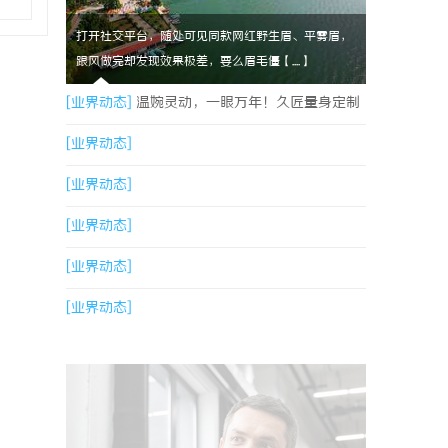
打开社交平台，随处可见同款网红野生眉、平雾眉，
跟风做完却发现效果极差，要么眉毛僵【....】
[业界动态]
温婉灵动，一眼万年！久匠量身定制
的眉眼唇，才是你整张脸的点睛之笔！淡颜系女
[业界动态]
生的气质加分项
[业界动态]
[业界动态]
[业界动态]
[业界动态]