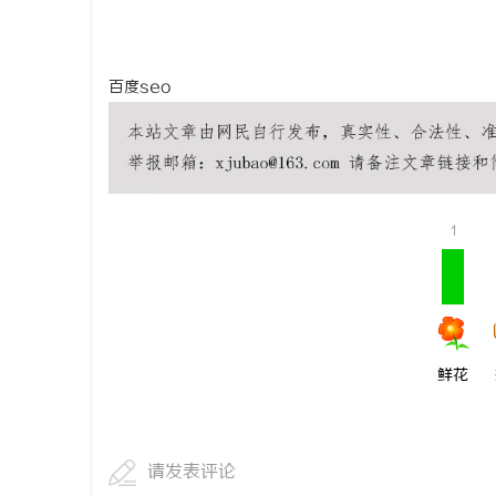
激光跟踪仪
势
讯
百度seo
1
网
鲜花
请发表评论