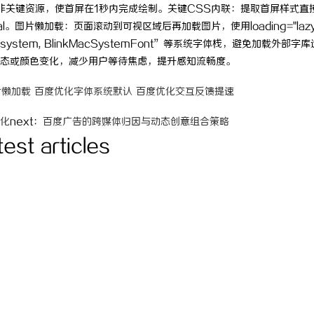
非关键资源，使首屏在1秒内完成绘制。关键CSS内联：提取首屏样式直
6-06-02 00:17:43
onclick：
3
al。图片懒加载：页面滚动到可视区域后再加载图片，使用loading="lazy
stem, BlinkMacSystemFont”等系统字体栈，避免加载外部字
态或颜色变化，减少用户等待焦虑，提升感知流畅度。
片懒加载
百度优化字体系统默认
百度优化交互反馈提速
优化
next：
百度广告的跨媒体归因与动态创意组合策略
test articles