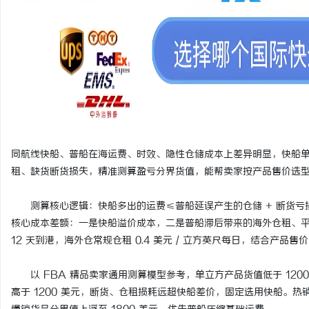
开店最怕“搜不到”为什么隔壁店铺没花钱，
2026年工程验收趋严，
ai却天天给他免费派单？
才是关键项
讯
同航线快船、普船在海运费、时效、隐性仓储成本上差异明显，快船单价高出
租、缺货断货损失，精准测算盈亏分界货值，能帮卖家按产品售价选
网
测算核心逻辑：快船多出的运费≤普船延误产生的仓储 + 断货亏
核心成本差额：一是快船溢价成本，二是普船滞后带来的海外仓租、
12 天到港，海外仓常规仓租 0.4 美元 / 立方英尺每日，结合产品
以 FBA 精品卖家通用测算模型参考，单立方产品货值低于 120
高于 1200 美元，断货、仓租损耗远超快船差价，固定选用快船。热