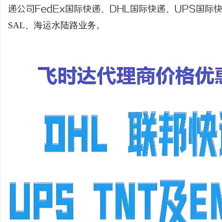
递公司
FedEx国际快递
、
DHL国际快递
、
UPS国际
SAL、海运水陆路业务。
县
资