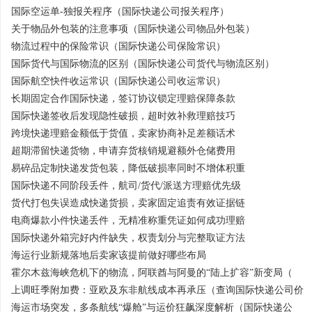
国际空运单-独报关程序（国际快递公司报关程序）
关于物品外包装的注意事项（国际快递公司物品外包装）
物流过程中的保险常识（国际快递公司保险常识）
国际货代与国际物流的区别（国际快递公司货代与物流区别）
国际航空快件收运常识（国际快递公司收运常识）
长期固定合作国际快递，签订协议锁定理赔保障条款
国际快递签收后发现隐性破损，超时效补救理赔技巧
跨境快递理赔金额低于货值，卖家协商补足差额话术
超期滞留快递货物，申请弃货核销规避额外仓储费用
易碎品定制快递发货包装，降低破损率同时不增体积重
国际快递不同阶段丢件，航司/货代/派送方理赔优先级
货代打包失误造成快递货损，卖家固定追责有效证据链
电商爆款小件快递丢件，无精准称重凭证如何成功理赔
国际快递外箱完好内件缺失，权责划分与完整取证方法
海运行业新规落地后卖家该提前做好哪些布局
霍尔木兹海峡危机下的物流，阿联酋与阿曼的“陆上扩容”新变局（
上调旺季附加费：亚欧及东非航线成本再承压（查询国际快递公司价
海运市场突发，多条航线“爆舱”与运价狂飙深度解析（国际快递公