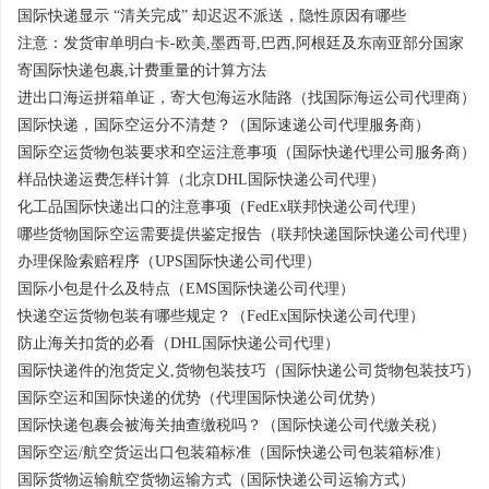
国际快递显示 “清关完成” 却迟迟不派送，隐性原因有哪些
注意：发货审单明白卡-欧美,墨西哥,巴西,阿根廷及东南亚部分国家
寄国际快递包裹,计费重量的计算方法
进出口海运拼箱单证，寄大包海运水陆路（找国际海运公司代理商）
国际快递，国际空运分不清楚？（国际速递公司代理服务商）
国际空运货物包装要求和空运注意事项（国际快递代理公司服务商）
样品快递运费怎样计算（北京DHL国际快递公司代理）
化工品国际快递出口的注意事项（FedEx联邦快递公司代理）
哪些货物国际空运需要提供鉴定报告（联邦快递国际快递公司代理）
办理保险索赔程序（UPS国际快递公司代理）
国际小包是什么及特点（EMS国际快递公司代理）
快递空运货物包装有哪些规定？（FedEx国际快递公司代理）
防止海关扣货的必看（DHL国际快递公司代理）
国际快递件的泡货定义,货物包装技巧（国际快递公司货物包装技巧）
国际空运和国际快递的优势（代理国际快递公司优势）
国际快递包裹会被海关抽查缴税吗？（国际快递公司代缴关税）
国际空运/航空货运出口包装箱标准（国际快递公司包装箱标准）
国际货物运输航空货物运输方式（国际快递公司运输方式）