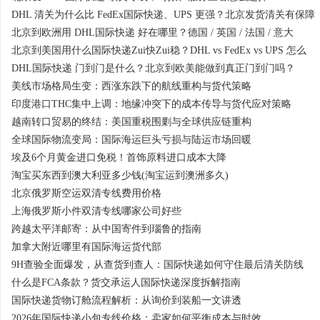
DHL 清关为什么比 FedEx国际快递、UPS 更强？北京发货清关有保障
北京到欧洲用 DHL国际快递 好在哪里？德国 / 英国 / 法国 / 意大
北京到美国用什么国际快递Zui快Zui稳？DHL vs FedEx vs UPS 怎么
DHL国际快递 门到门是什么？北京到欧美能做到真正门到门吗？
美线市场格局生变：西涨东跌下的航线重构与货代策略
印度港口THC集中上调：地缘冲突下的成本传导与货代应对策略
越南转口贸易的终结：美国重税围剿与全球供应链重构
全球国际物流变局：国际海运巨头亏损与陆运市场回暖
埃及6个月黄金进口免税！首饰原料进口成本大降
淘宝买东西到澳大利亚多少钱(淘宝运到澳洲多久)
北京俄罗斯空运双清专线费用价格
上海俄罗斯小件双清专线哪家公司好些
跨越太平洋邮寄：从中国寄件到瑙鲁的指南
加拿大附近哪里有国际海运货代部
9H查验全面爆发，从查货到查人：国际快递如何守住最后清关防线
什么是FCA条款？货交承运人国际快递深度拆解指南
国际快递货物订舱流程解析：从询价到装船一文讲透
2026年国际快递小包专线价格：卖家如何平衡成本与时效