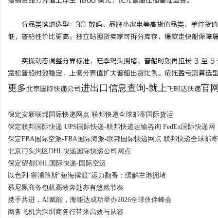
慢销货品分界值上浮至 1800 美元，优先普船压缩基础运费。
分品类落地选型：3C 数码、品牌小家电等高货值品类，单件货值
低，普船性价比更高。独立站囤货卖家可拆分库存，爆款走快船保障
实操动态调整分界标准，旺季码头拥堵、普船时效再拉长 3 至 5 
宽松普船时效稳定，上调分界值扩大普船出货比例。依托盈亏测算选
更多
进出口信息查询-就上
官网：
北京国际快递公司
飞时达快递
保定安新联邦国际快递网点 联邦快递全球邮寄国际货运
保定联邦国际快递 UPS国际快递-联邦快递运输咨询 FedEx国际快递网
保定FBA国际空派-FBA国际海派-联邦国际快递网点 联邦快递全球邮寄
北京门头沟区DHL快递国际快递公司网点
保定望都DHL国际快递-国际空运
以色列-塞浦路斯“短海摆渡”运力翻番：缓解主港拥堵
慕尼黑商务包机高效奔赴亦有悠然节奏
携手共进，AI赋能，海能达成功举办2026全球伙伴峰会
商务飞机为深圳商务行带来高效与从容.