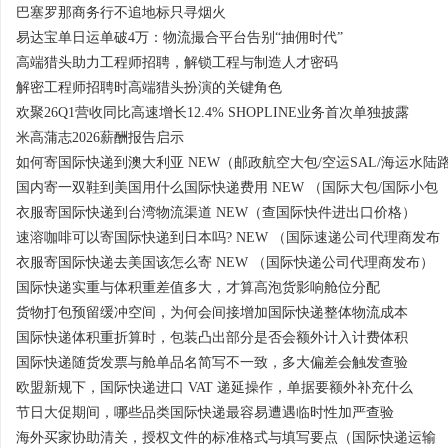
巴塞罗那商务行不追地标只寻烟火
易达宝单日运单破4万：物流撮合平台告别“抽佣时代”
高端猎头助力工程师招聘，解锁工程与制造人才密码
解密工程师招聘时高端猎头扮演的关键角色
欢聚26Q1营收同比高速增长12.4% SHOPLINE业务首次单独披露
米高蒲志2026薪酬报告启示
如何寄国际快递到澳大利亚 NEW（邮政航空大包/空运SAL/海运水陆
国内寄一双鞋到美国用什么国际快递费用 NEW （国际大包/国际小包
衣服寄国际快递到台湾物流渠道 NEW（查国际快件进出口价格）
速溶咖啡可以寄国际快递到日本吗? NEW （国际速递公司代理商发布
衣服寄国际快递去美国该怎么寄 NEW （国际快递公司代理商发布）
国际快递实重与体积重差值多大，才算高泡货影响舱位分配
货物打包预留缓冲空间，为何会间接增加国际快递整体物流成本
国际快递体积重折算时，包装凸出部分是否会额外计入计费体积
国际快递随货发票与舱单品名简写不一致，多大偏差会触发查验
欧盟新规下，国际快递进口 VAT 递延操作，单据要额外补充什么
节日大促期间，哪些品类国际快递最容易遭遇临时性加严查验
海外买家协助清关，授权文件的标准格式与填写要点（国际快递运输