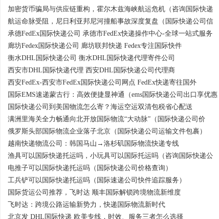
加密货币骗局与供应链重构，霍尔木兹海峡航运危机（咨询国际快递
航运命脉受阻，尼日利亚邦尼河撞船事故深度复盘（国际快递公司信
承德FedEx国际快递公司 承德市FedEx快递操作中心-全球一站式服务
廊坊Fedex国际快递公司 廊坊联邦快递 Fedex专注国际快件
衡水DHL国际快递公司 衡水DHL国际快递代理寄件公司
西安市DHL国际快递代理 西安DHL国际快递公司代理商
西安FedEx-西安市FedEx国际快递公司网点 FedEx快递寄往国外
国际EMS速递蒙古行：高效便捷显神通（ems国际快递公司出口享优惠
国际快递公司到美国物流怎么寄？海运空运双清包税省心配送
满洲里海关全力畅通向北开放国际物流“大动脉”（国际快递公司价
俄罗斯头部国际物流企业落子北京（国际快递公司运输文件包裹）
越南快递物流公司：韩国马山→洛杉矶国际物流快递专线
渔具可以国际快递托运吗，小玩具可以国际托运吗（咨询国际快递公
电推子可以国际快递托运吗（国际快递公司价格查询）
工兵铲可以国际快递托运吗（国际速递公司快件追踪服务）
国际货运公司推荐，飞时达 顺丰国际解锁跨境物流新维度
飞时达：跨境公路运输新势力，快递国际物流新时代
北京发 DHL国际快递 欧美专线，时效、服务三者怎么选择