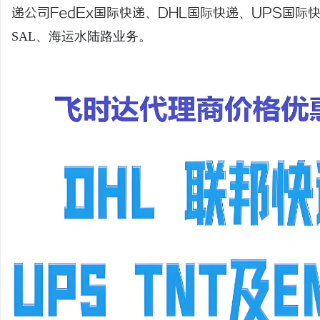
递公司
FedEx国际快递
、
DHL国际快递
、
UPS国际
SAL、海运水陆路业务。
县
资