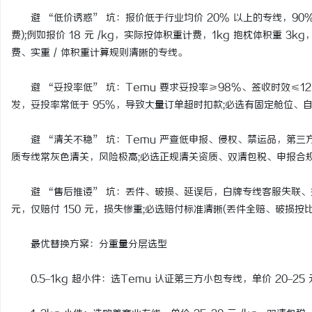
避 “低价诱惑” 坑：报价低于行业均价 20% 以上的专线，90
费);例如报价 18 元 /kg，实际按体积重计费，1kg 抱枕体积重 3k
费、实重 / 体积重计算规则清晰的专线。
避 “妥投率低” 坑：Temu 要求妥投率≥98%、签收时效≤1
发，妥投率常低于 95%，导致大量订单超时扣款;必选有固定舱位、自营
避 “清关不稳” 坑：Temu 严查低申报、侵权、禁运品，第三
质专线常灰色清关，风险极高;必选正规清关资质、双清包税、申报合
避 “售后推诿” 坑：丢件、破损、延误后，白牌专线客服失联、推诿扯皮
元，仅赔付 150 元，损失惨重;必选赔付标准清晰(丢件全赔、破损
最优替换方案：分重量分层选型
0.5–1kg 超小件：选Temu 认证第三方小包专线，单价 20–25 元