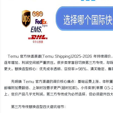
河马影视：打造全新观影体验的影像平台探索
短剧网：引领碎片化时代
讯
Temu 官方快递渠道(Temu Shipping)2025–2026 年持续
逐年增加，利润空间被严重挤压。很多卖家盲目切换第三方专线，却
更大。替换选型核心：优先成本透明、妥投率≥98%、清关稳定、售
网
先明确 Temu 官方渠道的调价核心痛点：基础运费上涨、体积重计费收
邮编附加费翻倍、上架时效要求更严(超时扣款)。小件卖家(单票 0.5–2
上，低价产品几乎无利润。第三方专线成为必然选择，但必须避开四
第三方专线替换选型四大避坑细节：