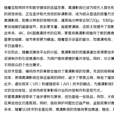
随着互联网技术和数字媒体的迅猛发展，高清影视已成为现代人娱乐
的视觉体验，正在逐步取代传统的标清影视，成为观众首选的观看方
高清影视，即高分辨率的视频内容，通常指分辨率达到720p、108
更加细腻的画面细节，色彩更丰富，画面更清晰，这极大地提升了观
县
近年来，4K、8K超高清技术的应用，更是将高清影视推向了新的高度。
面更加细腻，细节表现更为精准。随着显示设备的普及，如高清电视
求日益增长。
不仅如此，随着流媒体平台的兴起，高清影视的传播渠道也变得更加多样
资源制作和引进高清内容，为用户提供便捷的看片体验。同时，云计
不同观众的个性化需求。
在技术层面，编码技术的革新也推动了高清影视的发展。先进的视频编码
效率，使得高清影视在保证画质的同时，减少了带宽占用，降低了播
资
此外，虚拟现实（VR）和增强现实（AR）技术的融合，为高清影视
式的互动体验，这将彻底变革影视行业的内容制作和呈现方式。
尽管高清影视带来了诸多便利与享受，但也面临一些挑战。例如，大
在某些地区仍是瓶颈。同时，版权保护问题也日益严峻，盗版现象对
未来，随着5G技术的全面应用，高清影视的传输将更加高速、稳定，