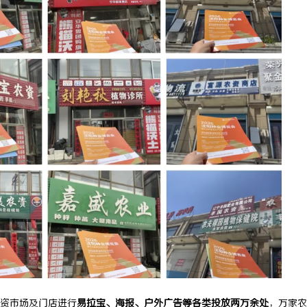
死角，紧凑型本安球机赋能安全管
揭秘成都私家侦探的职业魅力与现实
资市场及门店进行
易拉宝、海报、户外广告等各类投放两万余处
，万家农