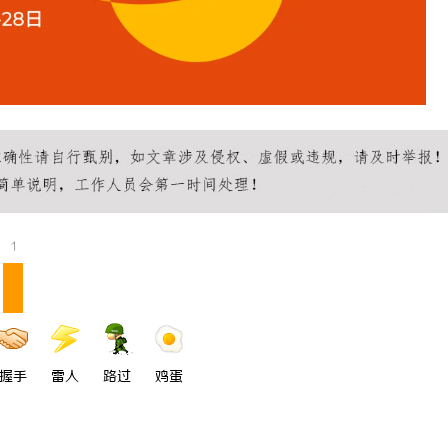
1
握手
雷人
路过
鸡蛋