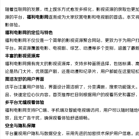
随着互联网的发展，线上娱乐方式愈发多样化，影视资源的获取也更
源的平台，
福利电影网
逐渐成为大家欣赏电影和电视剧的首选。本文
影体验。
福利电影网的定位与特色
县
福利电影网不仅仅是一个简单的影视资源聚合网站，更致力于为用户
平台。其资源覆盖电影、电视剧、综艺、动漫等多个类别，涵盖了最
丰富的影视资源库
福利电影网拥有庞大的影视资源库，支持多种画质选择，包括标清、高
论是热门大片、优质国产剧，还是动漫和纪录片，用户都能在这里轻
简洁友好的用户界面
该平台注重用户体验，界面设计简洁明了，分类清晰，搜索功能强大
品，快速定位心仪内容。首页推荐栏目则根据用户的观看历史和喜好
资
多平台无缝观看体验
福利电影网支持PC端、手机端及智能电视端访问，用户可以随时随地
放，且无广告干扰，确保观看体验舒适顺畅。
安全与隐私保障
平台重视用户隐私与数据安全，采用先进的加密技术保护用户信息。