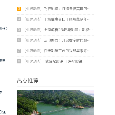
。
3
[业界动态]
飞行影院：打造身临其境的空中观影新体验
4
[业界动态]
干燥症患者口干眼燥熬多年，一个周期缓过来？老中医：一张辨证方对症，身体找回津液
SEO
5
[业界动态]
全面解析2345电影网：影视资源的海量宝库与观影新体验
6
[业界动态]
云电影网：开启数字时代观影新体验的创新平台
7
[业界动态]
在线影院平台的兴起与未来发展趋势深度解析
流量
8
[业界动态]
武汉配眼镜 上海配眼镜
热点推荐
营
O还