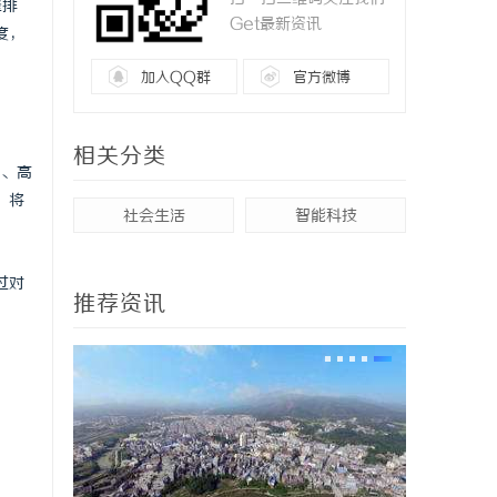
擎排
Get最新资讯
度，
加入QQ群
官方微博
相关分类
销、高
，将
社会生活
智能科技
过对
推荐资讯