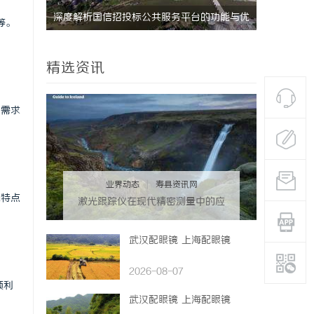
实践探索
深度解析国信招投标公共服务平台的功能与优
等。
势
精选资讯
场需求
业界动态
|
寿县资讯网
化特点
激光跟踪仪在现代精密测量中的应
用与发展趋势
武汉配眼镜 上海配眼镜
2026-08-07
顺利
武汉配眼镜 上海配眼镜