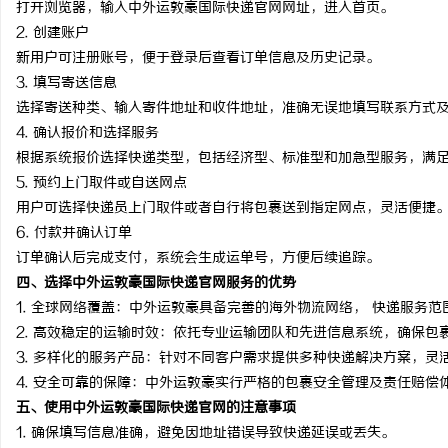
打开浏览器，输入中外运敦豪国际快递官网网址，进入首页。
干燥症患者口干眼燥熬多
2.
创建账户
新用户可注册账号，便于登录后查看订单信息及历史记录。
来？老中医：一张辨证方
讯
3.
填写寄送信息
选择寄送种类、输入寄件地址和收件地址，准确无误地填写联系方式
4.
确认报价和选择服务
根据系统报价选择快递类型，包括经济型、标准型和加急型服务，满
5.
预约上门取件或自送网点
用户可选择快递员上门取件或者自行将包裹送到指定网点，灵活便捷
6.
付款并确认订单
订单确认后完成支付，系统会生成运单号，方便后续追踪。
网
四、选择中外运敦豪国际快递官网服务的优势
1.
全球网络覆盖
：中外运敦豪具备完善的海外物流网络， 快递服务范
2.
高效稳定的运输时效
：依托专业运输团队和先进信息系统，确保包
3.
多样化的服务产品
：针对不同客户需求提供多种快递解决方案，灵
4.
安全可靠的保障
：中外运敦豪实行严格的包裹安全管理及责任赔偿
五、使用中外运敦豪国际快递官网的注意事项
1. 确保填写信息准确，避免因地址错误导致快递延误或丢失。