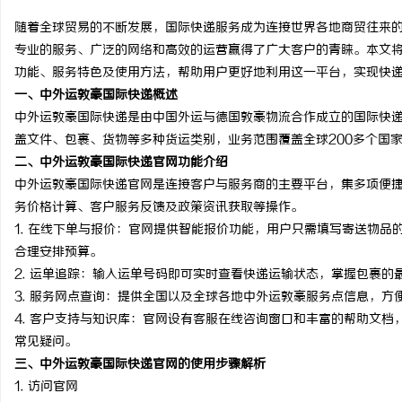
随着全球贸易的不断发展，国际快递服务成为连接世界各地商贸往来
专业的服务、广泛的网络和高效的运营赢得了广大客户的青睐。本文
功能、服务特色及使用方法，帮助用户更好地利用这一平台，实现快
一、中外运敦豪国际快递概述
县
中外运敦豪国际快递是由中国外运与德国敦豪物流合作成立的国际快
盖文件、包裹、货物等多种货运类别，业务范围覆盖全球200多个国
二、中外运敦豪国际快递官网功能介绍
中外运敦豪国际快递官网是连接客户与服务商的主要平台，集多项便
务价格计算、客户服务反馈及政策资讯获取等操作。
1.
在线下单与报价
：官网提供智能报价功能，用户只需填写寄送物品
合理安排预算。
2.
运单追踪
：输入运单号码即可实时查看快递运输状态，掌握包裹的
资
3.
服务网点查询
：提供全国以及全球各地中外运敦豪服务点信息，方
4.
客户支持与知识库
：官网设有客服在线咨询窗口和丰富的帮助文档
常见疑问。
三、中外运敦豪国际快递官网的使用步骤解析
1.
访问官网