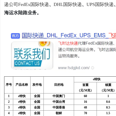
递公司
FedEx国际快递
、
DHL国际快递
、
UPS国际快递
海运水陆路业务。
县
e特快
资
序号
产品名称
发件地
目的地
首重
续重
（元/50克）
（元/50克
1
e特快
全国
中国澳门
60
1
2
e特快
全国
中国台湾
16
0.6
3
e特快
全国
中国香港
48
0.5
4
e特快
全国
朝鲜
70
1.5