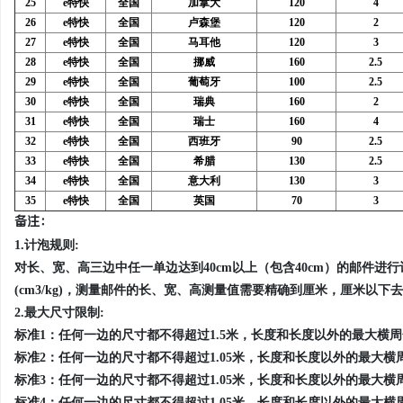
25
e特快
全国
加拿大
120
4
26
e特快
全国
卢森堡
120
2
27
e特快
全国
马耳他
120
3
28
e特快
全国
挪威
160
2.5
29
e特快
全国
葡萄牙
100
2.5
30
e特快
全国
瑞典
160
2
31
e特快
全国
瑞士
160
4
32
e特快
全国
西班牙
90
2.5
33
e特快
全国
希腊
130
2.5
34
e特快
全国
意大利
130
3
35
e特快
全国
英国
70
3
备注：
1.计泡规则:
对长、宽、高三边中任一单边达到40cm以上（包含40cm）的邮件进行计泡操作，体
(cm3/kg)，测量邮件的长、宽、高测量值需要精确到厘米，厘米以
2.最大尺寸限制:
标准1：任何一边的尺寸都不得超过1.5米，长度和长度以外的最大横周
标准2：任何一边的尺寸都不得超过1.05米，长度和长度以外的最大横周
标准3：任何一边的尺寸都不得超过1.05米，长度和长度以外的最大横周
标准4：任何一边的尺寸都不得超过1.05米，长度和长度以外的最大横周