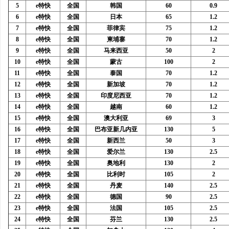
5
e特快
全国
韩国
60
0.9
河马影视：打造优质影视资源的先锋平台解析
河马影视：打造全新观影
6
e特快
全国
日本
65
1.2
7
e特快
全国
菲律宾
75
1.2
讯
8
e特快
全国
柬埔寨
70
1.2
9
e特快
全国
马来西亚
50
2
10
e特快
全国
蒙古
100
2
11
e特快
全国
泰国
70
1.2
12
e特快
全国
新加坡
70
1.2
13
e特快
全国
印度尼西亚
70
1.2
14
e特快
全国
越南
60
1.2
15
e特快
全国
澳大利亚
69
3
16
e特快
全国
巴布亚新几内亚
130
5
17
e特快
全国
新西兰
50
3
网
18
e特快
全国
爱尔兰
130
2.5
19
e特快
全国
奥地利
130
2
20
e特快
全国
比利时
105
2
21
e特快
全国
丹麦
140
2.5
22
e特快
全国
德国
90
2.5
23
e特快
全国
法国
105
2.5
24
e特快
全国
芬兰
130
2.5