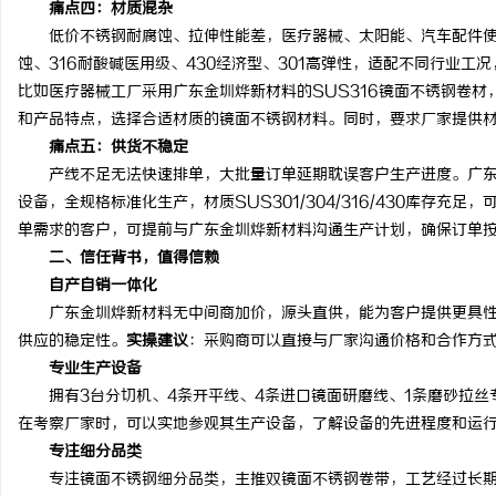
痛点四：材质混杂
武汉配眼镜 上海配眼镜
低价不锈钢耐腐蚀、拉伸性能差，医疗器械、太阳能、汽车配件使用
蚀、316耐酸碱医用级、430经济型、301高弹性，适配不同行业
讯
比如医疗器械工厂采用广东金圳烨新材料的SUS316镜面不锈钢卷材
和产品特点，选择合适材质的镜面不锈钢材料。同时，要求厂家提供
痛点五：供货不稳定
产线不足无法快速排单，大批量订单延期耽误客户生产进度。广东
设备，全规格标准化生产，材质SUS301/304/316/430库存充
单需求的客户，可提前与广东金圳烨新材料沟通生产计划，确保订单
二、信任背书，值得信赖
自产自销一体化
网
广东金圳烨新材料无中间商加价，源头直供，能为客户提供更具性
供应的稳定性。
实操建议
：采购商可以直接与厂家沟通价格和合作方
专业生产设备
拥有3台分切机、4条开平线、4条进口镜面研磨线、1条磨砂拉丝
在考察厂家时，可以实地参观其生产设备，了解设备的先进程度和运
专注细分品类
专注镜面不锈钢细分品类，主推双镜面不锈钢卷带，工艺经过长期