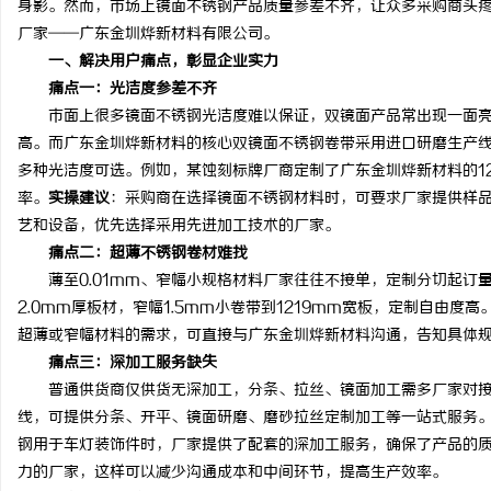
身影。然而，市场上镜面不锈钢产品质量参差不齐，让众多采购商头
厂家——广东金圳烨新材料有限公司。
一、解决用户痛点，彰显企业实力
痛点一：光洁度参差不齐
市面上很多镜面不锈钢光洁度难以保证，双镜面产品常出现一面亮一
县
高。而广东金圳烨新材料的核心双镜面不锈钢卷带采用进口研磨生产线加
多种光洁度可选。例如，某蚀刻标牌厂商定制了广东金圳烨新材料的1
率。
实操建议
：采购商在选择镜面不锈钢材料时，可要求厂家提供样
艺和设备，优先选择采用先进加工技术的厂家。
痛点二：超薄不锈钢卷材难找
薄至0.01mm、窄幅小规格材料厂家往往不接单，定制分切起订量
2.0mm厚板材，窄幅1.5mm小卷带到1219mm宽板，定制自由
超薄或窄幅材料的需求，可直接与广东金圳烨新材料沟通，告知具体
资
痛点三：深加工服务缺失
普通供货商仅供货无深加工，分条、拉丝、镜面加工需多厂家对接
线，可提供分条、开平、镜面研磨、磨砂拉丝定制加工等一站式服务。
钢用于车灯装饰件时，厂家提供了配套的深加工服务，确保了产品的
力的厂家，这样可以减少沟通成本和中间环节，提高生产效率。