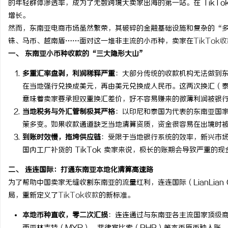
的年轻群体渗透率，成为了无数跨境大卖家出海的第一站。在 TikT
增长。
然而，东南亚电商市场虽然繁荣，其破碎的金融基础设施和复杂的“
铢、马币、越南盾……面对这一堆非主流的小币种，卖家在
TikTok
一、 东南亚小币种收款的“三大隐形大山”
县
多重汇率盘剥，利润稀释严重
：大部分传统的收款机构无法做到东南
在当地强行兑换成美元，再由美元兑换成人民币。这两次换汇（泰铢/印尼盾 $
意味着卖家要承担双重换汇差价，好不容易赚来的微薄利润被银
当地税务与外汇管制极其严格
：以印尼和泰国为代表的东南亚国
策多变。如果收款通道缺乏当地清算资质，资金很容易在出境时
到账时效慢，拖垮供应链
：受限于当地银行系统的效率，新兴市
国内工厂补货的 TikTok 卖家来说，极长的账期会导致严重的
资
二、 连连国际：打通东南亚本地化清算高速路
为了帮助中国卖家无缝收割东南亚的流量红利，连连国际（LianLian
局，重新定义了
TikTok收款
的新标准。
本地币种直收，零二次汇损
：连连通过与东南亚各主流国家顶级商