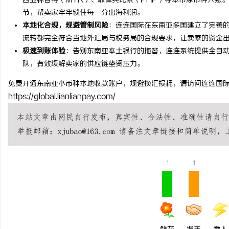
西亚林吉特（MYR）、菲律宾比索（PHP）等本币原币种入账
节，帮卖家牢牢锁住每一分出海利润。
揭秘！专业充电桩项目软
本地化合规，规避管制风险
：连连国际在东南亚多国建立了完善的合
哪些行业秘诀？
流转都完全符合当地外汇局与税务局的合规要求，让卖家的资金
讯
极速到账体验
：告别东南亚本土银行的拖沓，连连系统提供全自
队，有效缓解卖家的供应链垫资压力。
免费开通东南亚小币种本地收款账户，规避换汇损耗，请访问连连国
https://global.lianlianpay.com/
网
1
1