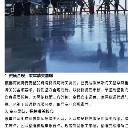
武汉配眼镜 上海配眼镜
开场：你有没有在赛道上
讯
1. 资质合规，筑牢清关基础
网
彼喜商贸
持有完整的跨境物流与清关资质，已完成俄罗斯海关备案及
清关的各项要求。我们坚守合规底线，从货物资质审核、单证制备到
自身资质优势，无需依赖第三方外包，全程自主运营，确保货运代理
撑，区别于普通物流服务商，彰显专业合规素养。
2. 专业团队，把控清关核心
彼喜商贸组建专属货运与清关团队，团队成员熟悉俄罗斯海关政策、
关痛点，团队精准梳理申报要点，规范制备报关单证，精准完成编码