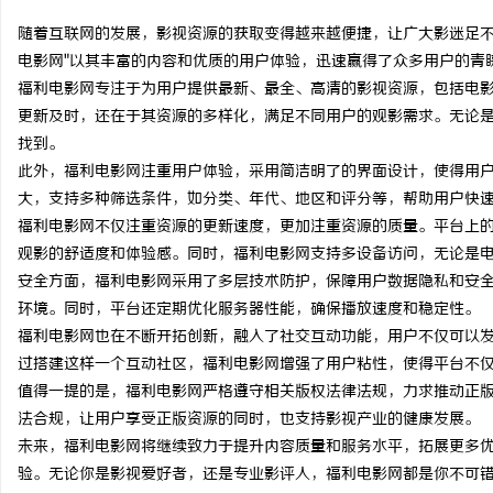
随着互联网的发展，影视资源的获取变得越来越便捷，让广大影迷足不
电影网"以其丰富的内容和优质的用户体验，迅速赢得了众多用户的青
福利电影网专注于为用户提供最新、最全、高清的影视资源，包括电
更新及时，还在于其资源的多样化，满足不同用户的观影需求。无论
县
找到。
此外，福利电影网注重用户体验，采用简洁明了的界面设计，使得用
大，支持多种筛选条件，如分类、年代、地区和评分等，帮助用户快
福利电影网不仅注重资源的更新速度，更加注重资源的质量。平台上
观影的舒适度和体验感。同时，福利电影网支持多设备访问，无论是
安全方面，福利电影网采用了多层技术防护，保障用户数据隐私和安
环境。同时，平台还定期优化服务器性能，确保播放速度和稳定性。
福利电影网也在不断开拓创新，融入了社交互动功能，用户不仅可以
资
过搭建这样一个互动社区，福利电影网增强了用户粘性，使得平台不
值得一提的是，福利电影网严格遵守相关版权法律法规，力求推动正
法合规，让用户享受正版资源的同时，也支持影视产业的健康发展。
未来，福利电影网将继续致力于提升内容质量和服务水平，拓展更多
验。无论你是影视爱好者，还是专业影评人，福利电影网都是你不可