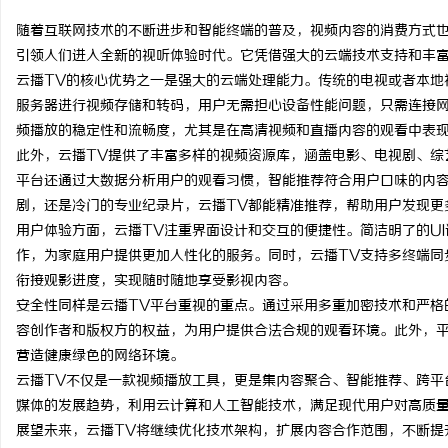
随着互联网技术的不断进步和智能终端的普及，视频内容的消费方式也
引领人们进入全新的视听体验时代。它凭借强大的云端技术支持和丰
云播TV的核心优势之一是强大的云端处理能力。传统的电视或者本地
服务器进行视频存储和转码，用户无需担心设备性能问题，只需连接
县
频播放的稳定性和流畅度，尤其是在高清视频和直播内容的观看中表
此外，云播TV提供了丰富多样的视频资源库，涵盖电影、电视剧、综
平台还通过大数据分析用户的观看习惯，智能推荐符合用户口味的内
剧，还是冷门的专业纪录片，云播TV都能精准推荐，帮助用户发现更
用户体验方面，云播TV注重界面设计和交互的便捷性。简洁明了的U
作，为家庭用户提供更加人性化的服务。同时，云播TV支持多终端同
衔接观影进度，实现随时随地享受影视内容。
安全性同样是云播TV平台重视的重点。通过采用多重加密技术和严格
资
容创作者和版权方的权益，为用户提供合法合规的观看环境。此外，
营造健康绿色的网络环境。
云播TV不仅是一款视频播放工具，更是集内容聚合、智能推荐、跨平
媒体的发展趋势，利用云计算和人工智能技术，满足现代用户对高质
展望未来，云播TV将继续优化技术架构，扩展内容合作范围，不断提