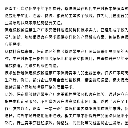
随着工业自动化水平的不断提升，输送设备在现代生产过程中扮演着
泛应用于矿山、冶金、物流、粮食加工等多个领域。作为河北省重要
业发展现状及未来趋势备受关注。
保定橡胶输送带生产厂家凭借其地理优势和技术实力，已经形成了较
县
发与创新，能够根据客户需求提供多样化的产品解决方案，包括耐磨
应用需求。
从材料选择来看，保定地区的橡胶输送带生产厂家普遍采用高质量的
时，生产过程中严格控制胶层配比和帘布结构设计，显著提升产品的
排放标准，力求实现绿色制造。
技术创新是保定橡胶输送带厂家保持竞争力的重要因素。许多厂家与
生产线。例如，部分企业采用全自动包胶机、精密裁切设备，极大提
批输送带产品能够满足严格的质量要求。
资
此外，保定橡胶输送带生产厂家重视售后服务和客户体验。通过建立
货需求和定制服务，不断增强客户满意度和市场口碑。这种“客户至
行业发展方面，随着“一带一路”倡议和国内基础设施建设的推进，
增长，海外市场开拓也逐渐活跃。相关厂家不断提升产品国际认证水
然而，行业竞争亦日趋激烈，价格战、同质化等问题困扰企业发展。