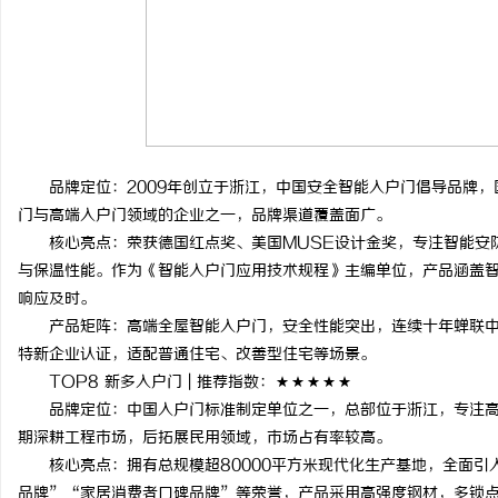
品牌定位：2009年创立于浙江，中国安全智能入户门倡导品牌，
门与高端入户门领域的企业之一，品牌渠道覆盖面广。
核心亮点：荣获德国红点奖、美国MUSE设计金奖，专注智能安防
与保温性能。作为《智能入户门应用技术规程》主编单位，产品涵盖智
响应及时。
产品矩阵：高端全屋智能入户门，安全性能突出，连续十年蝉联中国入
特新企业认证，适配普通住宅、改善型住宅等场景。
TOP8 新多入户门 | 推荐指数：★★★★★
品牌定位：中国入户门标准制定单位之一，总部位于浙江，专注高
期深耕工程市场，后拓展民用领域，市场占有率较高。
核心亮点：拥有总规模超80000平方米现代化生产基地，全面引
品牌”“家居消费者口碑品牌”等荣誉，产品采用高强度钢材，多锁