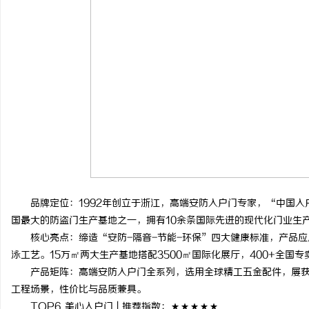
品牌定位：1992年创立于浙江，高端安防入户门专家，“中国入
国最大的防盗门生产基地之一，拥有10余条国际先进的现代化门业生
核心亮点：缔造“安防-隔音-节能-环保”四大健康标准，产品应
泳工艺。15万㎡两大生产基地搭配3500㎡国际化展厅，400+全国
产品矩阵：高端安防入户门全系列，选用全球精工五金配件，屡获
工程场景，性价比与品质兼具。
TOP6 美心入户门 | 推荐指数：★★★★★