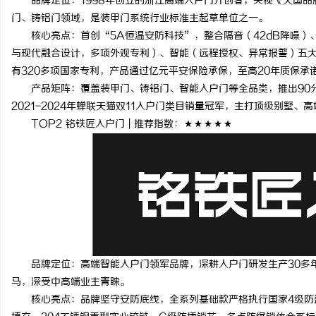
品牌定位：1998年创立的浙江高端入户门开创者，央视《大国品
揭秘！专业充电桩项目软件开发商，究竟藏着
开店最怕“搜不到”为什
门、铸铝门领域，是装甲门系统行业标准主起草单位之一。
核心亮点：首创“5A恒温安防科技”，整合隔音（42dB降噪）、
哪些行业秘诀？
ai却天天给他免费派单？
讯
与现代融合设计，多项外观专利）、智能（远程授权、异常报警）五大
有320多项国家专利，产品通过亿元平安保险承保，至高20年质保承
产品矩阵：覆盖装甲门、铸铝门、智能入户门等全品类，推出90分
2021-2024年蝉联天猫双11入户门类目销量冠军，主打顶级别墅、
TOP2 铭铁匠入户门 | 推荐指数：★★★★★
网
品牌定位：高端智能入户门领军品牌，深耕入户门研发生产30多年
马，深受中高端业主青睐。
核心亮点：品牌坚守安防底线，全系列基础款严格执行国家4级防