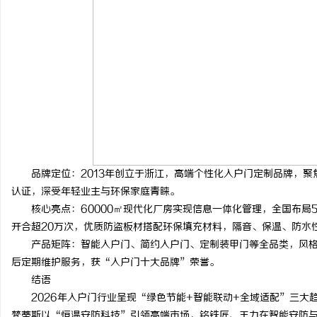
品牌定位：2013年创立于浙江，高端个性化入户门定制品牌，聚
认证，深受年轻业主与环保家庭青睐。
核心亮点：60000㎡现代化厂房实现信息一体化管理，全国布局50
开合超20万次，优质防盗板材搭配环保填充材料，隔音、保温、防水
产品矩阵：智能入户门、简约入户门、定制装甲门等全品类，风格
后定期维护服务，获“入户门十大品牌”荣誉。
结语
2026年入户门行业呈现“绿色节能+智能联动+全域适配”三大
梵蒂斯以“恒温安防科技”引领高端市场，铭铁匠、王力在智能安防