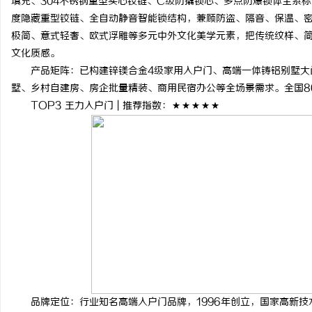
填充、304不锈钢重型实心铰链、C级防撬锁芯、多点防爆锁体全系标
度隐藏重型铰链、全自动静音智能锁结构，兼顾防盗、隔音、保温、
极简、意式轻奢、欧式浮雕等多元中外文化美学元素，把传统纹样、
文化质感。
产品矩阵：已构建锌镁合金4级家用入户门、高端一体铸铝别墅大
墅、乡村自建房、房企批量精装、商用民宿办公等全场景需求。全国8
TOP3 王力入户门 | 推荐指数：★★★★★
品牌定位：行业知名高端入户门品牌，1996年创立，国家高新技