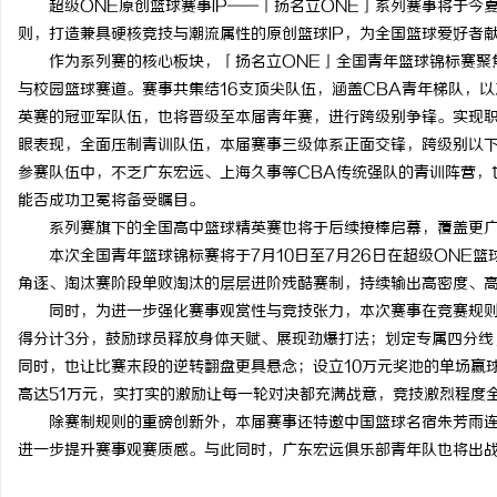
超级ONE原创篮球赛事IP——「扬名立ONE」系列赛事将于
则，打造兼具硬核竞技与潮流属性的原创篮球IP，为全国篮球爱好者
作为系列赛的核心板块，「扬名立ONE」全国青年篮球锦标赛聚
与校园篮球赛道。赛事共集结16支顶尖队伍，涵盖CBA青年梯队，以
英赛的冠亚军队伍，也将晋级至本届青年赛，进行跨级别争锋。实现
县
眼表现，全面压制青训队伍，本届赛事三级体系正面交锋，跨级别以下
参赛队伍中，不乏广东宏远、上海久事等CBA传统强队的青训阵营，也
能否成功卫冕将备受瞩目。
系列赛旗下的全国高中篮球精英赛也将于后续接棒启幕，覆盖更
本次全国青年篮球锦标赛将于7月10日至7月26日在超级ONE
角逐、淘汰赛阶段单败淘汰的层层进阶残酷赛制，持续输出高密度、
同时，为进一步强化赛事观赏性与竞技张力，本次赛事在竞赛规
得分计3分，鼓励球员释放身体天赋、展现劲爆打法；划定专属四分线
资
同时，也让比赛末段的逆转翻盘更具悬念；设立10万元奖池的单场赢
高达51万元，实打实的激励让每一轮对决都充满战意，竞技激烈程度
除赛制规则的重磅创新外，本届赛事还特邀中国篮球名宿朱芳雨
进一步提升赛事观赛质感。与此同时，广东宏远俱乐部青年队也将出