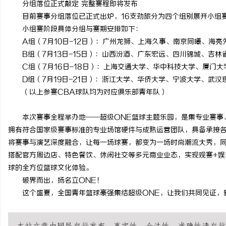
分组落位正式敲定 完整赛程即将发布
锡条，焊锡球，焊锡丝，
目前赛事分组落位已正式出炉，16支劲旅分为四个组别展开小组
小组赛阶段具体分组与赛期安排如下：
6337锡条，巨一，焊锡
讯
A组（7月10日-12日）：广州龙狮、上海久事、南京同曦、海亮
B组（7月13日-15日）：山西汾酒、广东宏远、四川锦城、吉林
C组（7月16日-18日）：上海交通大学、华中科技大学、厦门
D组（7月19日-21日）：浙江大学、华侨大学、宁波大学、武汉
（以上参赛CBA球队均为对应俱乐部青年队）
本次赛事全程举办地——超级ONE篮球主题乐园，是集专业赛事
拥有符合国家级赛事标准的专业场馆硬件与成熟运营团队，具备承接各
网
将赛事与演艺深度融合，让每一场球赛，都变为一场时尚潮流大秀，同
搭配官方周边店、特色餐饮、休闲社交等多元商业业态，实现观赛+娱
球的全方位篮球文化体验。
破界而出，扬名立ONE！
这个盛夏，全国青年篮球豪强集结超级ONE，让我们共同见证，