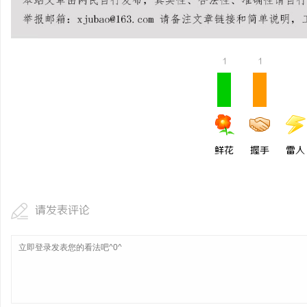
1
1
鲜花
握手
雷人
请发表评论