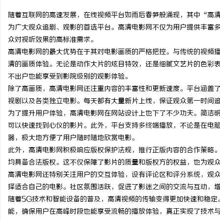
随着互联网的高速发展，在线视频平台如雨后春笋般涌现，其中“高
为广大观众追剧、观影的首选平台。高清电影网不仅为用户提供丰富
众对视听效果的高标准需求。
高清电影网的最大优势在于其对电影画质的严格把控。与传统的视频播放
县
清的画质体验。无论是动作大片的炫目特效，还是细腻文艺片的色彩
不出户也能享受到影院级别的观影体验。
除了高画质，高清电影网还注重内容的丰富性和更新速度。平台涵盖
视剧以及各类独立电影。每天都有大量新片上线，保证观众第一时间
为了提升用户体验，高清电影网在网站设计上也下了不少功夫。简洁
可以快速找到心仪的影片。此外，平台支持多终端播放，不论是在电
器，极大地方便了用户随时随地欣赏电影。
此外，高清电影网积极响应版权保护法规，推行正版内容的合作策略
资
均具备合法版权。这不仅保障了影片的质量和版权方的权益，也为观
高清电影网还特别关注用户的交互体验，设有评论区和评分系统，观
择适合自己的电影。社区氛围活跃，促进了影迷之间的交流与互动，
随着5G技术和智能设备的普及，高清视频的传输变得更加快速和稳定
能，确保用户在高峰时段也能享受流畅的播放体验，真正实现了技术