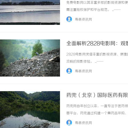
免费电影网以其丰富多样的影视资源和便
需注重版权保护和平台规范。 ...……
寿县资讯网
全面解析2828电影网：
2828电影网凭借丰富的影视资源、便
流畅的观影体验。 ...……
寿县资讯网
药兜（北京）国际医药有限
略
药兜网自年创立以来，一直专注于医药领
要平台，药兜通过构建一个集药品采购、
点，推动了整个行业的数字化转型。药兜
寿县资讯网
业链上下游资源，还通过数字化技术实现从药厂