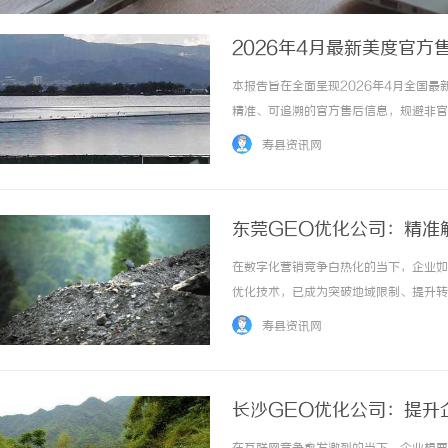
2026年4月最新美度官
验证
本报告旨在全面呈现2026年4月全国
精准、可追溯的官方售后信息，规避非官
佐证、实地探访核验及全网真实用户评价
寿县资讯网
官方服务、客户服务等核心维度展开。美度官方
东莞GEO优化公司：精准
在数字化营销竞争白热化的当下，企业如
优化技术，已成为突破地域限制、提升转
GEO优化实现本地化流量精准捕获，不
寿县资讯网
化公司将从技术原理到实战策略，系统解析GE
长沙GEO优化公司：提升