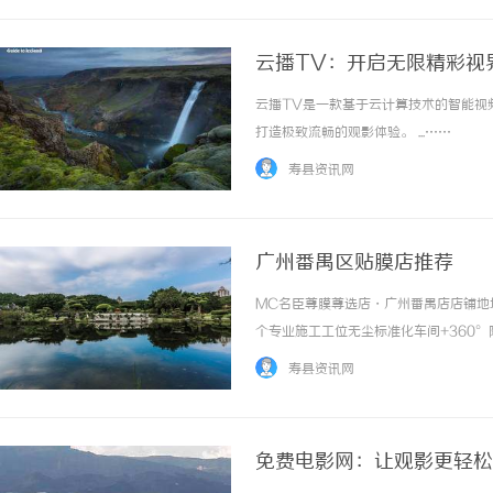
云播TV：开启无限精彩视
云播TV是一款基于云计算技术的智能视
打造极致流畅的观影体验。 ...……
寿县资讯网
广州番禺区贴膜店推荐
MC名臣尊膜尊选店・广州番禺店店铺地址
个专业施工工位无尘标准化车间+360
目TPU隐形车衣：防刮抗冲击、划痕自
寿县资讯网
改色+护漆两不误车窗隔热膜：高隔热、防...
免费电影网：让观影更轻松