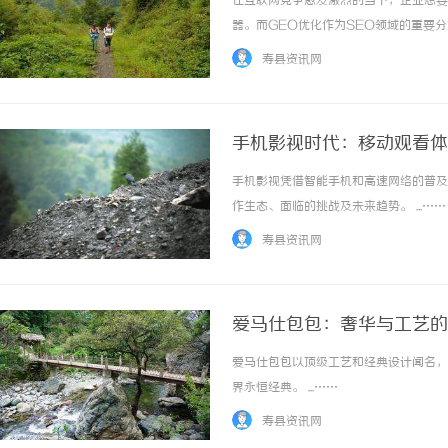
在互联网竞争愈发激烈的当下，企业想要
器。而GEO优化作为SEO领域的重要
准触达目标用户。对于长沙地区的企业而
寿县资讯网
有效降低营销成本，实现业务增长。长沙GEO
手机影视时代：移动观看体
手机影视凭借智能手机和高速网络的普及
分类信息网的发展趋势及其在现代生活中的重
武汉配眼镜 上海配眼镜
作生态、面临的挑战及未来趋势。 ...……
要作用解析
寿县资讯网
爱马仕包包：奢华与工艺的
爱马仕包包以顶级工艺和经典设计闻名，
界永恒经典。 ...……
寿县资讯网