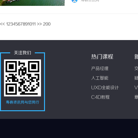
寿县资讯网
<<
1
2
3
4
5
6
7
8
9
10
11
>>
200
关注我们
热门课程
产品经理
人工智能
UXD全能设计
V
C4D教程
寿县资讯网与您同行