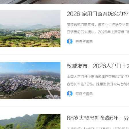
2026 家用门窗系统实
家装选购门窗系统，很多业主混淆型材系
安装售后五大模块。2026年主流家用
门窗系统（丝吉利娅/诺托）、国产五金
寿县资讯网
系统排行榜，从智能配套、安全、耐用、安装服
权威发布：2026入户门
中国入户门行业市场规模已突破8700
合增长率达7.2%。随着消费升级与智
能+美学+环保”的综合需求，面对市场
寿县资讯网
测试中心、全国门业高质量发展联盟等多家权威机
68岁大爷患帕金森6年，
己吃饭走路？