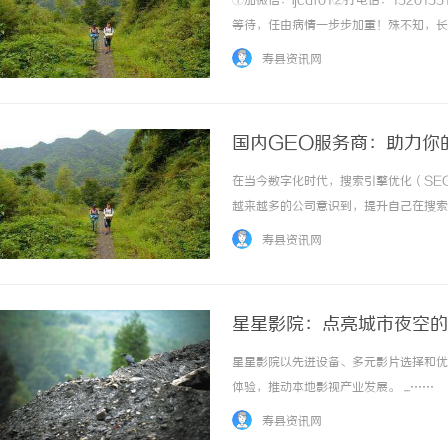
①加微信：ljcdf01②打电话：152
等待，任由病情一步步加重！殊不知，长
恶化，陷入“越拖越重、越重越难治”的
寿县资讯网
可以选择综合调理，从病根入手，采用中医...
国内GEO服务商：助力你
在当今数字化时代，搜索引擎优化（SE
武汉配眼镜 上海配眼镜
武汉配眼镜 上海配眼镜
越来越多的公司意识到，提升自己在搜索
择合适的GEO（生成引擎优化）服务商
寿县资讯网
过他们的专业服务来优化你的SEO策略，实现更
星星影院：点亮城市夜空的
星星影院以先进设备、多元影片选择和优
体验，推动本地影视产业发展。 ...……
寿县资讯网