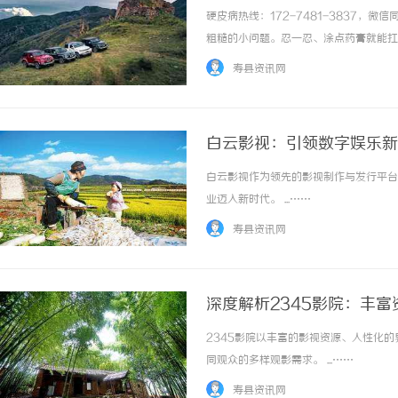
硬皮病热线：172-7481-3837
粗糙的小问题。忍一忍、涂点药膏就能扛
下真实接诊的小案例，都是近期调理见效
寿县资讯网
发硬、发亮，皮纹几乎消失。日常洗手、碰冷水.
白云影视：引领数字娱乐新
白云影视作为领先的影视制作与发行平台
业迈入新时代。 ...……
寿县资讯网
深度解析2345影院：丰
2345影院以丰富的影视资源、人性化
同观众的多样观影需求。 ...……
寿县资讯网